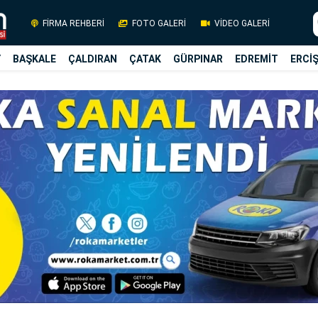
FİRMA REHBERİ
FOTO GALERİ
VİDEO GALERİ
Y
BAŞKALE
ÇALDIRAN
ÇATAK
GÜRPINAR
EDREMİT
ERCİ