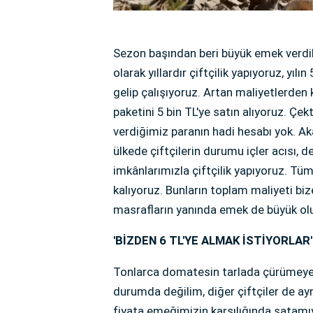
Sezon başından beri büyük emek verdikle
olarak yıllardır çiftçilik yapıyoruz, yılı
gelip çalışıyoruz. Artan maliyetlerde
paketini 5 bin TL'ye satın alıyoruz. Ç
verdiğimiz paranın hadi hesabı yok. A
ülkede çiftçilerin durumu içler acısı
imkânlarımızla çiftçilik yapıyoruz. Tüm
kalıyoruz. Bunların toplam maliyeti bi
masrafların yanında emek de büyük oluy
'BİZDEN 6 TL'YE ALMAK İSTİYORLAR'
Tonlarca domatesin tarlada çürümeye t
durumda değilim, diğer çiftçiler de a
fiyata emeğimizin karşılığında satamıyo