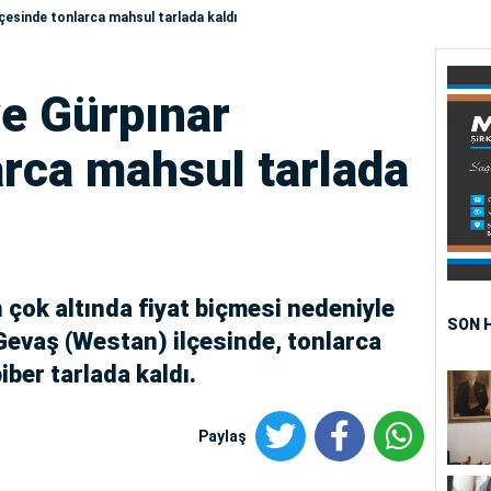
lçesinde tonlarca mahsul tarlada kaldı
ve Gürpınar
arca mahsul tarlada
 çok altında fiyat biçmesi nedeniyle
SON 
Gevaş (Westan) ilçesinde, tonlarca
ber tarlada kaldı.
Paylaş