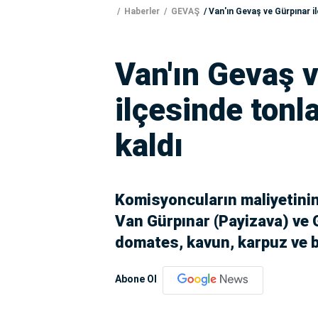
Haberler
GEVAŞ
Van'ın Gevaş ve Gürpınar i
Van'ın Gevaş 
ilçesinde tonl
kaldı
Komisyoncuların maliyetinin
Van Gürpınar (Payizava) ve 
domates, kavun, karpuz ve bi
Abone Ol