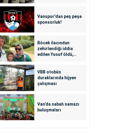
Vanspor'dan peş peşe
sponsorluk!
Böcek ilacından
zehirlendiği iddia
edilen Yusuf öldü,
annesi yoğun bakımda
VBB otobüs
duraklarında hijyen
çalışması
Van’da sabah namazı
buluşmaları