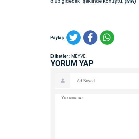
olup gidecek" şeklinde konuştu.
(MA)
Paylaş
Etiketler :
MEYVE
YORUM YAP