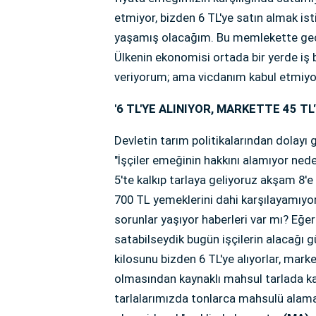
etmiyor, bizden 6 TL'ye satın almak ist
yaşamış olacağım. Bu memlekette geçim
Ülkenin ekonomisi ortada bir yerde iş 
veriyorum; ama vicdanım kabul etmiyo
'6 TL'YE ALINIYOR, MARKETTE 45 TL
Devletin tarım politikalarından dolay
"İşçiler emeğinin hakkını alamıyor ned
5'te kalkıp tarlaya geliyoruz akşam 8'e
700 TL yemeklerini dahi karşılayamıyor
sorunlar yaşıyor haberleri var mı? Eğe
satabilseydik bugün işçilerin alacağı
kilosunu bizden 6 TL'ye alıyorlar, marke
olmasından kaynaklı mahsul tarlada k
tarlalarımızda tonlarca mahsulü alama