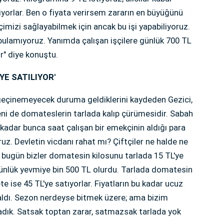
iyorlar. Ben o fiyata verirsem zararın en büyüğünü
izi sağlayabilmek için ancak bu işi yapabiliyoruz.
bulamıyoruz. Yanımda çalışan işçilere günlük 700 TL
r" diye konuştu.
'YE SATILIYOR'
ı geçinemeyecek duruma geldiklerini kaydeden Gezici,
eni de domateslerin tarlada kalıp çürümesidir. Sabah
 kadar bunca saat çalışan bir emekçinin aldığı para
uz. Devletin vicdanı rahat mı? Çiftçiler ne halde ne
r bugün bizler domatesin kilosunu tarlada 15 TL'ye
 günlük yevmiye bin 500 TL olurdu. Tarlada domatesin
te ise 45 TL'ye satıyorlar. Fiyatların bu kadar ucuz
aldı. Sezon nerdeyse bitmek üzere; ama bizim
dık. Satsak toptan zarar, satmazsak tarlada yok