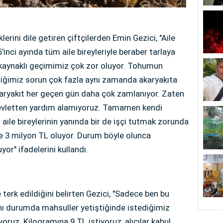
rini dile getiren çiftçilerden Emin Gezici, "Aile
n 5'inci ayında tüm aile bireyleriyle beraber tarlaya
n kaynaklı geçimimiz çok zor oluyor. Tohumun
ektiğimiz sorun çok fazla aynı zamanda akaryakıta
karyakıt her geçen gün daha çok zamlanıyor. Zaten
, devletten yardım alamıyoruz. Tamamen kendi
 aile bireylerinin yanında bir de işçi tutmak zorunda
ze 3 milyon TL oluyor. Durum böyle olunca
or" ifadelerini kullandı.
erk edildiğini belirten Gezici, "Sadece ben bu
ynı durumda mahsuller yetiştiğinde istediğimiz
ruz. Kilogramına 9 TL istiyoruz, alıcılar kabul