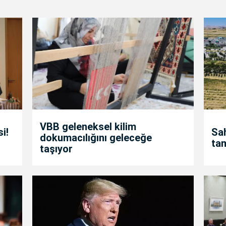
VBB geleneksel kilim
i!
Sah
dokumacılığını geleceğe
ta
taşıyor