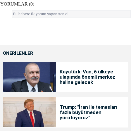
YORUMLAR (0)
Bu habere ilk yorum yapan sen ol.
ÖNERİLENLER
Kayatürk: Van, 6 ülkeye
ulaşımda önemli merkez
haline gelecek
Trump: "İran ile temasları
fazla büyütmeden
yürütüyoruz"