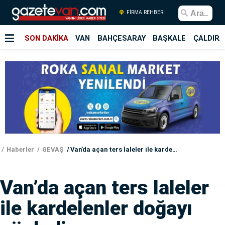
FİRMA REHBERİ
SON DAKİKA
VAN
BAHÇESARAY
BAŞKALE
ÇALDIRA
Haberler
GEVAŞ
Van’da açan ters laleler ile kardelenler doğayı süsledi
Van’da açan ters laleler
ile kardelenler doğayı