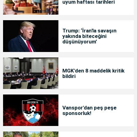
uyum haftası tarihleri
Trump: ‘İran'la savaşın
yakında biteceğini
düşünüyorum’
MGK'den 8 maddelik kritik
bildiri
Vanspor'dan peş peşe
sponsorluk!