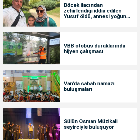
Böcek ilacından
zehirlendiği iddia edilen
Yusuf öldü, annesi yoğun
bakımda
VBB otobüs duraklarında
hijyen çalışması
Van’da sabah namazı
buluşmaları
Sülün Osman Müzikali
seyirciyle buluşuyor