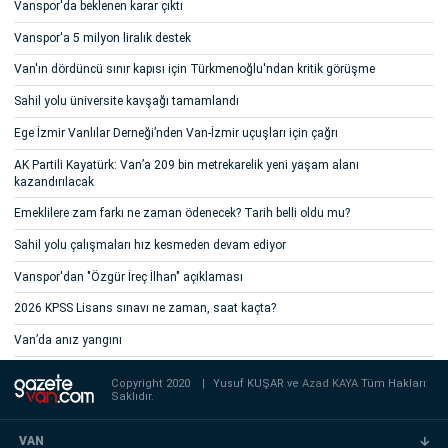
Vanspor'da beklenen karar çıktı
Vanspor'a 5 milyon liralık destek
Van'ın dördüncü sınır kapısı için Türkmenoğlu'ndan kritik görüşme
Sahil yolu üniversite kavşağı tamamlandı
Ege İzmir Vanlılar Derneği’nden Van-İzmir uçuşları için çağrı
AK Partili Kayatürk: Van’a 209 bin metrekarelik yeni yaşam alanı
kazandırılacak
Emeklilere zam farkı ne zaman ödenecek? Tarih belli oldu mu?
Sahil yolu çalışmaları hız kesmeden devam ediyor
Vanspor'dan "Özgür İreç İlhan" açıklaması
2026 KPSS Lisans sınavı ne zaman, saat kaçta?
Van’da anız yangını
Copyright 2020
|
Yusuf KUŞAR ve
Azad KAYA
Tüm Hakları
Saklıdır.
VAN