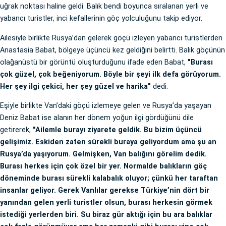
uğrak noktası haline geldi. Balık bendi boyunca sıralanan yerli ve
yabancı turistler, inci kefallerinin göç yolculuğunu takip ediyor.
Ailesiyle birlikte Rusya’dan gelerek göçü izleyen yabancı turistlerden
Anastasia Babat, bölgeye üçüncü kez geldiğini belirtti. Balık göçünün
olağanüstü bir görüntü oluşturduğunu ifade eden Babat,
"Burası
çok güzel, çok beğeniyorum. Böyle bir şeyi ilk defa görüyorum.
Her şey ilgi çekici, her şey güzel ve harika"
dedi.
Eşiyle birlikte Van’daki göçü izlemeye gelen ve Rusya’da yaşayan
Deniz Babat ise alanın her dönem yoğun ilgi gördüğünü dile
getirerek,
"Ailemle burayı ziyarete geldik. Bu bizim üçüncü
gelişimiz. Eskiden zaten sürekli buraya geliyordum ama şu an
Rusya’da yaşıyorum. Gelmişken, Van balığını görelim dedik.
Burası herkes için çok özel bir yer. Normalde balıkların göç
döneminde burası sürekli kalabalık oluyor; çünkü her taraftan
insanlar geliyor. Gerek Vanlılar gerekse Türkiye’nin dört bir
yanından gelen yerli turistler olsun, burası herkesin görmek
istediği yerlerden biri. Su biraz gür aktığı için bu ara balıklar