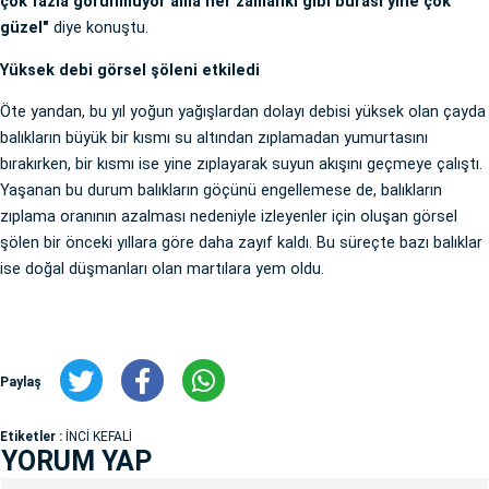
çok fazla görünmüyor ama her zamanki gibi burası yine çok
güzel"
diye konuştu.
Yüksek debi görsel şöleni etkiledi
Öte yandan, bu yıl yoğun yağışlardan dolayı debisi yüksek olan çayda
balıkların büyük bir kısmı su altından zıplamadan yumurtasını
bırakırken, bir kısmı ise yine zıplayarak suyun akışını geçmeye çalıştı.
Yaşanan bu durum balıkların göçünü engellemese de, balıkların
zıplama oranının azalması nedeniyle izleyenler için oluşan görsel
şölen bir önceki yıllara göre daha zayıf kaldı. Bu süreçte bazı balıklar
ise doğal düşmanları olan martılara yem oldu.
Paylaş
Etiketler :
İNCİ KEFALİ
YORUM YAP