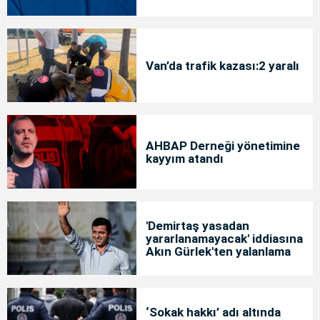
Van’da trafik kazası:2 yaralı
AHBAP Derneği yönetimine
kayyım atandı
'Demirtaş yasadan
yararlanamayacak' iddiasına
Akın Gürlek'ten yalanlama
‘Sokak hakkı’ adı altında