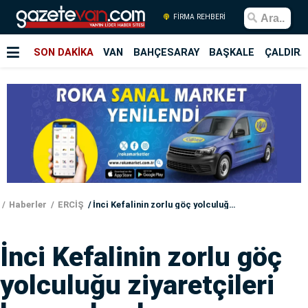
FİRMA REHBERİ
SON DAKİKA
VAN
BAHÇESARAY
BAŞKALE
ÇALDIRA
Haberler
ERCİŞ
İnci Kefalinin zorlu göç yolculuğu ziyaretçileri hayran bırakıyor
İnci Kefalinin zorlu göç
yolculuğu ziyaretçileri