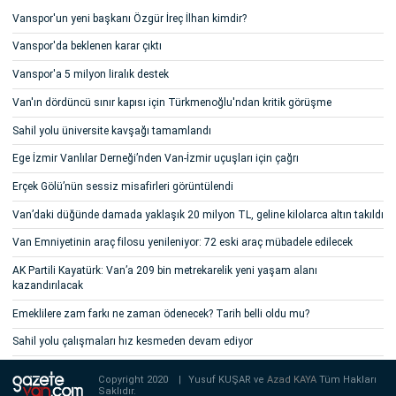
Vanspor'un yeni başkanı Özgür İreç İlhan kimdir?
Vanspor'da beklenen karar çıktı
Vanspor'a 5 milyon liralık destek
Van'ın dördüncü sınır kapısı için Türkmenoğlu'ndan kritik görüşme
Sahil yolu üniversite kavşağı tamamlandı
Ege İzmir Vanlılar Derneği’nden Van-İzmir uçuşları için çağrı
Erçek Gölü’nün sessiz misafirleri görüntülendi
Van’daki düğünde damada yaklaşık 20 milyon TL, geline kilolarca altın takıldı
Van Emniyetinin araç filosu yenileniyor: 72 eski araç mübadele edilecek
AK Partili Kayatürk: Van’a 209 bin metrekarelik yeni yaşam alanı
kazandırılacak
Emeklilere zam farkı ne zaman ödenecek? Tarih belli oldu mu?
Sahil yolu çalışmaları hız kesmeden devam ediyor
Copyright 2020
|
Yusuf KUŞAR ve
Azad KAYA
Tüm Hakları
Saklıdır.