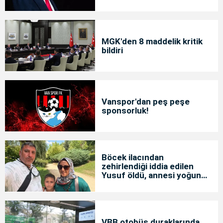
MGK'den 8 maddelik kritik
bildiri
Vanspor'dan peş peşe
sponsorluk!
Böcek ilacından
zehirlendiği iddia edilen
Yusuf öldü, annesi yoğun
bakımda
VBB otobüs duraklarında