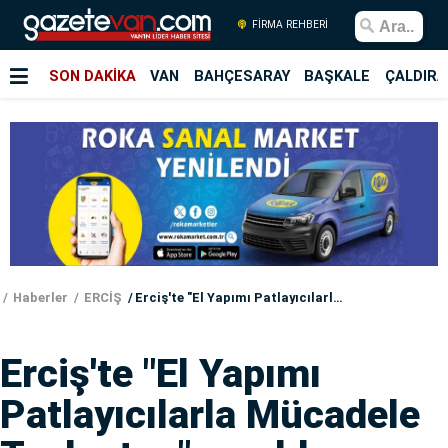
FİRMA REHBERİ
SON DAKİKA
VAN
BAHÇESARAY
BAŞKALE
ÇALDIRA
Haberler
ERCİŞ
Erciş'te "El Yapımı Patlayıcılarla Mücadele Toplantısı" yapıldı
Erciş'te "El Yapımı
Patlayıcılarla Mücadele