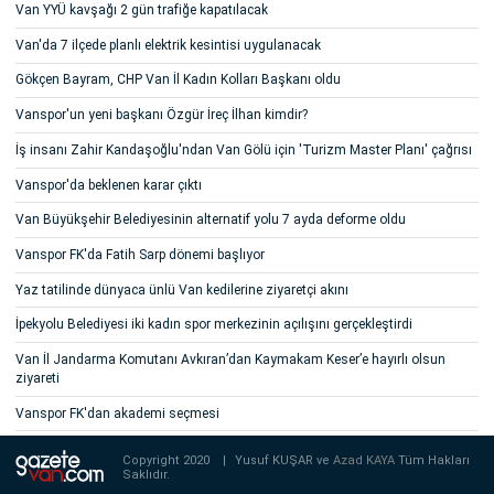
Van YYÜ kavşağı 2 gün trafiğe kapatılacak
Van'da 7 ilçede planlı elektrik kesintisi uygulanacak
Gökçen Bayram, CHP Van İl Kadın Kolları Başkanı oldu
Vanspor'un yeni başkanı Özgür İreç İlhan kimdir?
İş insanı Zahir Kandaşoğlu'ndan Van Gölü için 'Turizm Master Planı' çağrısı
Vanspor'da beklenen karar çıktı
Van Büyükşehir Belediyesinin alternatif yolu 7 ayda deforme oldu
Vanspor FK'da Fatih Sarp dönemi başlıyor
Yaz tatilinde dünyaca ünlü Van kedilerine ziyaretçi akını
İpekyolu Belediyesi iki kadın spor merkezinin açılışını gerçekleştirdi
Van İl Jandarma Komutanı Avkıran’dan Kaymakam Keser’e hayırlı olsun
ziyareti
Vanspor FK'dan akademi seçmesi
Copyright 2020
|
Yusuf KUŞAR ve
Azad KAYA
Tüm Hakları
Saklıdır.