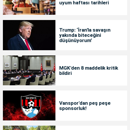
uyum haftası tarihleri
Trump: ‘İran'la savaşın
yakında biteceğini
düşünüyorum’
MGK'den 8 maddelik kritik
bildiri
Vanspor'dan peş peşe
sponsorluk!