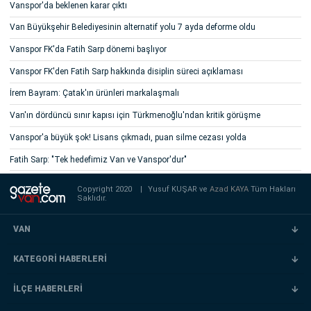
Vanspor'da beklenen karar çıktı
Van Büyükşehir Belediyesinin alternatif yolu 7 ayda deforme oldu
Vanspor FK'da Fatih Sarp dönemi başlıyor
Vanspor FK'den Fatih Sarp hakkında disiplin süreci açıklaması
İrem Bayram: Çatak'ın ürünleri markalaşmalı
Van'ın dördüncü sınır kapısı için Türkmenoğlu'ndan kritik görüşme
Vanspor'a büyük şok! Lisans çıkmadı, puan silme cezası yolda
Fatih Sarp: "Tek hedefimiz Van ve Vanspor'dur"
Copyright 2020
|
Yusuf KUŞAR ve
Azad KAYA
Tüm Hakları
Saklıdır.
VAN
KATEGORİ HABERLERİ
İLÇE HABERLERİ