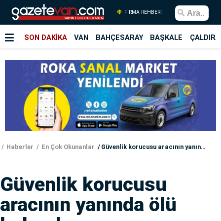
FİRMA REHBERİ
SON DAKİKA
VAN
BAHÇESARAY
BAŞKALE
ÇALDIRA
Haberler
En Çok Okunanlar
Güvenlik korucusu aracının yanında ölü bulundu
Güvenlik korucusu
aracının yanında ölü