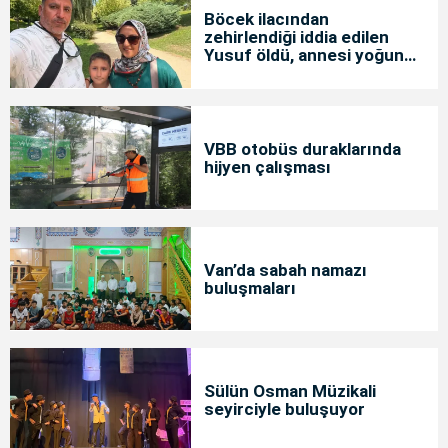
Böcek ilacından
zehirlendiği iddia edilen
Yusuf öldü, annesi yoğun
bakımda
VBB otobüs duraklarında
hijyen çalışması
Van’da sabah namazı
buluşmaları
Sülün Osman Müzikali
seyirciyle buluşuyor