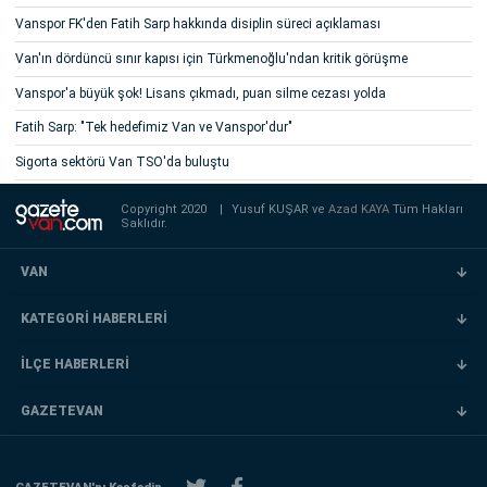
Vanspor FK'den Fatih Sarp hakkında disiplin süreci açıklaması
Van'ın dördüncü sınır kapısı için Türkmenoğlu'ndan kritik görüşme
Vanspor'a büyük şok! Lisans çıkmadı, puan silme cezası yolda
Fatih Sarp: "Tek hedefimiz Van ve Vanspor'dur"
Sigorta sektörü Van TSO'da buluştu
Copyright 2020
|
Yusuf KUŞAR ve
Azad KAYA
Tüm Hakları
Saklıdır.
VAN
KATEGORİ HABERLERİ
İLÇE HABERLERİ
GAZETEVAN