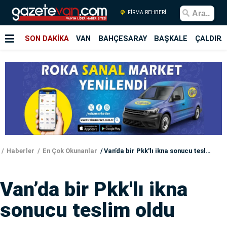
FİRMA REHBERİ
SON DAKİKA
VAN
BAHÇESARAY
BAŞKALE
ÇALDIRA
Haberler
En Çok Okunanlar
Van’da bir Pkk'lı ikna sonucu teslim oldu
Van’da bir Pkk'lı ikna
sonucu teslim oldu