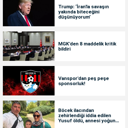
Trump: ‘İran'la savaşın
yakında biteceğini
düşünüyorum’
MGK'den 8 maddelik kritik
bildiri
Vanspor'dan peş peşe
sponsorluk!
Böcek ilacından
zehirlendiği iddia edilen
Yusuf öldü, annesi yoğun
bakımda