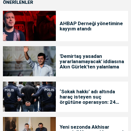
ÖNERİLENLER
AHBAP Derneği yönetimine
kayyım atandı
'Demirtaş yasadan
yararlanamayacak' iddiasına
Akın Gürlek'ten yalanlama
‘Sokak hakkı’ adı altında
haraç isteyen suç
örgütüne operasyon: 24
tutuklama
Yeni sezonda Akhisar