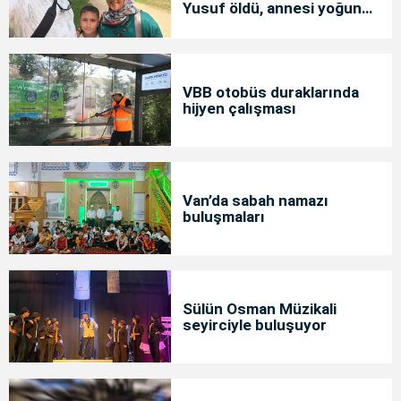
Yusuf öldü, annesi yoğun
bakımda
VBB otobüs duraklarında
hijyen çalışması
Van’da sabah namazı
buluşmaları
Sülün Osman Müzikali
seyirciyle buluşuyor