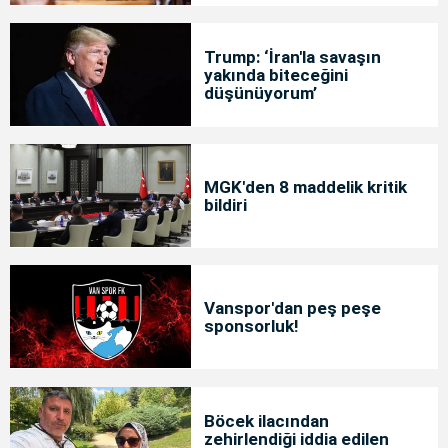
Trump: ‘İran'la savaşın
yakında biteceğini
düşünüyorum’
MGK'den 8 maddelik kritik
bildiri
Vanspor'dan peş peşe
sponsorluk!
Böcek ilacından
zehirlendiği iddia edilen