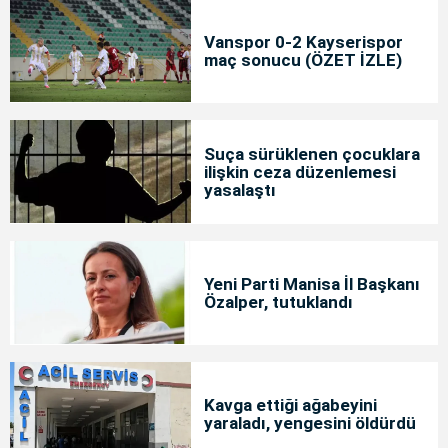
Vanspor 0-2 Kayserispor
maç sonucu (ÖZET İZLE)
Suça sürüklenen çocuklara
ilişkin ceza düzenlemesi
yasalaştı
Yeni Parti Manisa İl Başkanı
Özalper, tutuklandı
Kavga ettiği ağabeyini
yaraladı, yengesini öldürdü