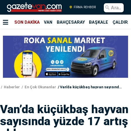
FİRMA REHBERİ
SON DAKİKA
VAN
BAHÇESARAY
BAŞKALE
ÇALDIRA
Haberler
En Çok Okunanlar
Van’da küçükbaş hayvan sayısında yüzde 17 artış oldu
Van’da küçükbaş hayvan
sayısında yüzde 17 artış