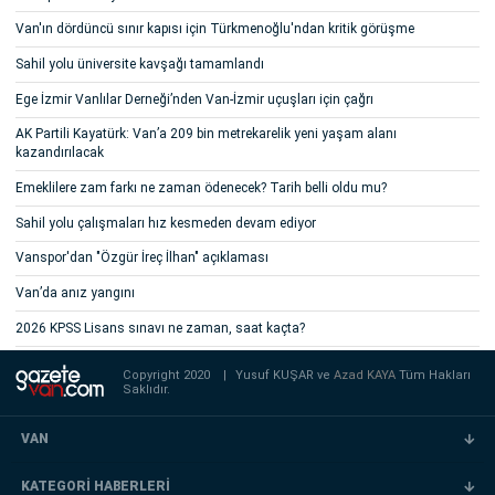
Van'ın dördüncü sınır kapısı için Türkmenoğlu'ndan kritik görüşme
Sahil yolu üniversite kavşağı tamamlandı
Ege İzmir Vanlılar Derneği’nden Van-İzmir uçuşları için çağrı
AK Partili Kayatürk: Van’a 209 bin metrekarelik yeni yaşam alanı
kazandırılacak
Emeklilere zam farkı ne zaman ödenecek? Tarih belli oldu mu?
Sahil yolu çalışmaları hız kesmeden devam ediyor
Vanspor'dan "Özgür İreç İlhan" açıklaması
Van’da anız yangını
2026 KPSS Lisans sınavı ne zaman, saat kaçta?
Copyright 2020
|
Yusuf KUŞAR ve
Azad KAYA
Tüm Hakları
Saklıdır.
VAN
KATEGORİ HABERLERİ