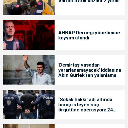
Van’da trafik kazası:2 yaralı
AHBAP Derneği yönetimine
kayyım atandı
'Demirtaş yasadan
yararlanamayacak' iddiasına
Akın Gürlek'ten yalanlama
‘Sokak hakkı’ adı altında
haraç isteyen suç
örgütüne operasyon: 24
tutuklama