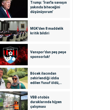
Trump: ‘İran'la savaşın
yakında biteceğini
düşünüyorum’
MGK'den 8 maddelik
kritik bildiri
Vanspor'dan peş peşe
sponsorluk!
Böcek ilacından
zehirlendiği iddia
edilen Yusuf öldü,
annesi yoğun bakımda
VBB otobüs
duraklarında hijyen
çalışması