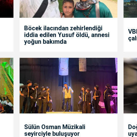
Böcek ilacından zehirlendiği
VBB
iddia edilen Yusuf öldü, annesi
çal
yoğun bakımda
Sülün Osman Müzikali
Doğ
seyirciyle buluşuyor
uya