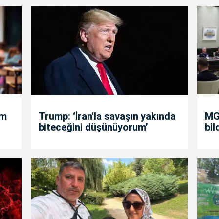
um
Trump: ‘İran'la savaşın yakında
MGK
biteceğini düşünüyorum’
bil