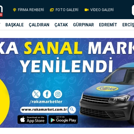
FİRMA REHBERİ
FOTO GALERİ
VİDEO GALERİ
Y
BAŞKALE
ÇALDIRAN
ÇATAK
GÜRPINAR
EDREMİT
ERCİ