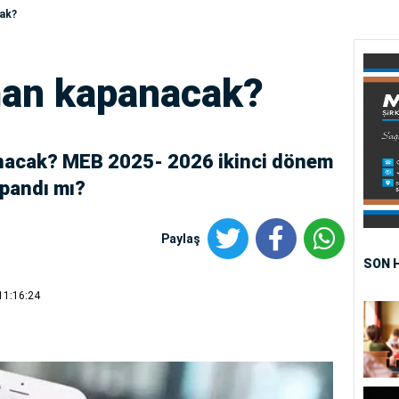
ak?
man kapanacak?
nacak? MEB 2025- 2026 ikinci dönem
apandı mı?
Paylaş
SON 
11:16:24