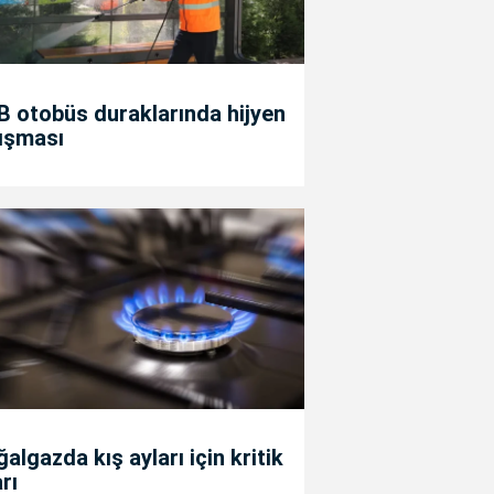
 otobüs duraklarında hijyen
ışması
algazda kış ayları için kritik
rı