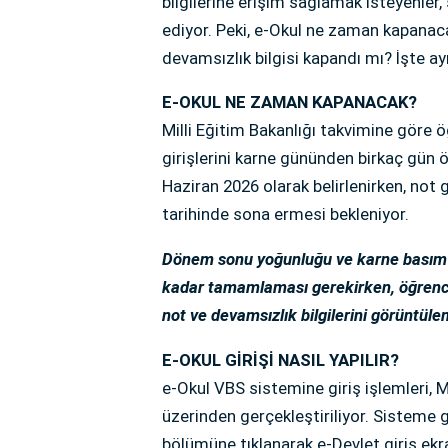
bilgilerine erişim sağlamak isteyenler,
ediyor. Peki, e-Okul ne zaman kapana
devamsızlık bilgisi kapandı mı? İşte ayrı
E-OKUL NE ZAMAN KAPANACAK?
Milli Eğitim Bakanlığı takvimine göre
girişlerini karne gününden birkaç gün
Haziran 2026 olarak belirlenirken, not g
tarihinde sona ermesi bekleniyor.
Dönem sonu yoğunluğu ve karne basım s
kadar tamamlaması gerekirken, öğrenci
not ve devamsızlık bilgilerini görüntü
E-OKUL GİRİŞİ NASIL YAPILIR?
e-Okul VBS sistemine giriş işlemleri, M
üzerinden gerçekleştiriliyor. Sisteme g
bölümüne tıklanarak e-Devlet giriş ekr