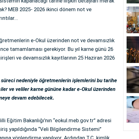
 sistemin kapanacağı tarihe ilişkin detayları merak
cak? MEB 2025- 2026 ikinci dönem not ve
ntılar...
 öğretmenlerin e-Okul üzerinden not ve devamsızlık
 önce tamamlaması gerekiyor. Bu yıl karne günü 26
irişleri ve devamsızlık kayıtlarının 25 Haziran 2026
üreci nedeniyle öğretmenlerin işlemlerini bu tarihe
ler ve veliler karne gününe kadar e-Okul üzerinden
lemeye devam edebilecek.
illi Eğitim Bakanlığı’nın “eokul.meb.gov.tr” adresi
iriş yapıldığında “Veli Bilgilendirme Sistemi”
anına yönlendirme yapılıyor. Ardından T.C. kimlik