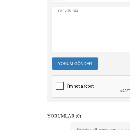
YORUM GÖNDER
YORUMLAR (0)
Bu habere ilk yorum yapan sen o