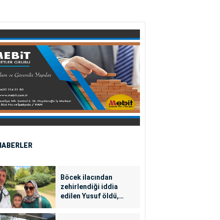
HABERLER
Böcek ilacından
zehirlendiği iddia
edilen Yusuf öldü,
annesi yoğun bakımda