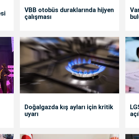
VBB otobüs duraklarında hijyen
Va
si
çalışması
bul
Doğalgazda kış ayları için kritik
LGS
uyarı
açı