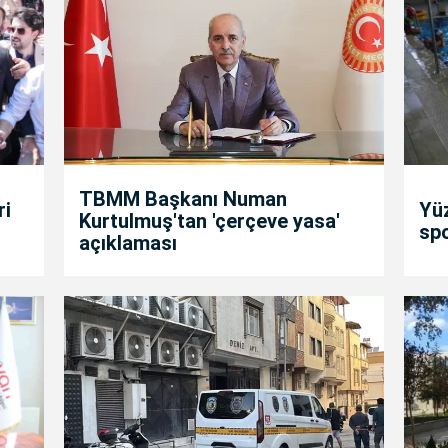
TBMM Başkanı Numan
ri
Yü
Kurtulmuş'tan 'çerçeve yasa'
spo
açıklaması