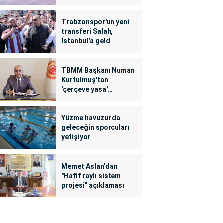
Trabzonspor'un yeni
transferi Salah,
İstanbul'a geldi
TBMM Başkanı Numan
Kurtulmuş'tan
'çerçeve yasa'
açıklaması
Yüzme havuzunda
geleceğin sporcuları
yetişiyor
Memet Aslan'dan
"Hafif raylı sistem
projesi" açıklaması