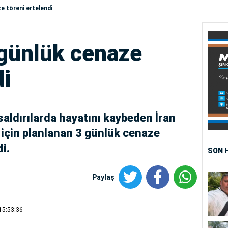
e töreni ertelendi
günlük cenaze
di
saldırılarda hayatını kaybeden İran
 için planlanan 3 günlük cenaze
di.
SON 
Paylaş
15:53:36