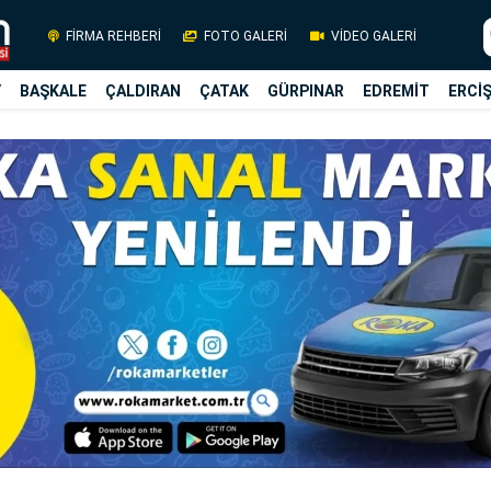
FİRMA REHBERİ
FOTO GALERİ
VİDEO GALERİ
Y
BAŞKALE
ÇALDIRAN
ÇATAK
GÜRPINAR
EDREMİT
ERCİ