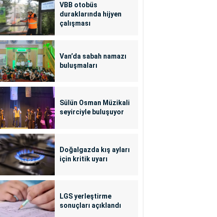
VBB otobüs
duraklarında hijyen
çalışması
Van’da sabah namazı
buluşmaları
Sülün Osman Müzikali
seyirciyle buluşuyor
Doğalgazda kış ayları
için kritik uyarı
LGS yerleştirme
sonuçları açıklandı