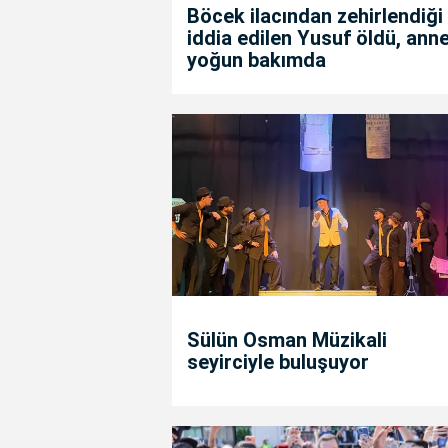
Böcek ilacından zehirlendiği
iddia edilen Yusuf öldü, anne
yoğun bakımda
Sülün Osman Müzikali
seyirciyle buluşuyor