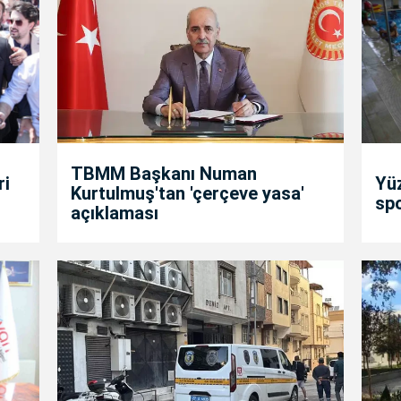
TBMM Başkanı Numan
ri
Yü
Kurtulmuş'tan 'çerçeve yasa'
spo
açıklaması