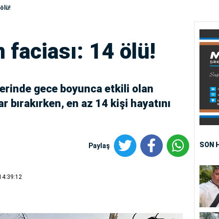
ölü!
faciası: 14 ölü!
erinde gece boyunca etkili olan
 bırakırken, en az 14 kişi hayatını
SON 
Paylaş
14:39:12