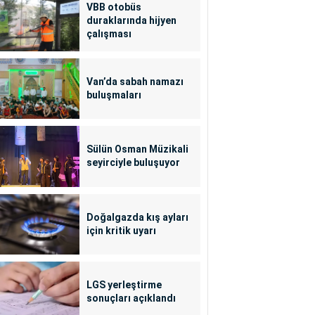
VBB otobüs
duraklarında hijyen
çalışması
Van’da sabah namazı
buluşmaları
Sülün Osman Müzikali
seyirciyle buluşuyor
Doğalgazda kış ayları
için kritik uyarı
LGS yerleştirme
sonuçları açıklandı