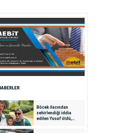
HABERLER
Böcek ilacından
zehirlendiği iddia
edilen Yusuf öldü,
annesi yoğun bakımda