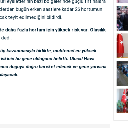
uri eyaletlerinin bazı bölgelerinde güçlü fırtınalara
atlerden bugün erken saatlere kadar 26 hortumun
ak teyit edilmediğini bildirdi.
 daha fazla hortum için yüksek risk var. Olasılık
"
dedi.
n güç kazanmasıyla birlikte, muhtemel en yüksek
 riskinin bu gece olduğunu belirtti. Ulusal Hava
yunca doğuya doğru hareket edecek ve gece yarısına
ulaşacak.