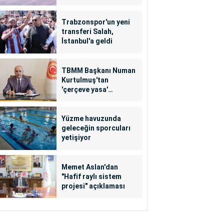
Trabzonspor'un yeni
transferi Salah,
İstanbul'a geldi
TBMM Başkanı Numan
Kurtulmuş'tan
'çerçeve yasa'
açıklaması
Yüzme havuzunda
geleceğin sporcuları
yetişiyor
Memet Aslan'dan
"Hafif raylı sistem
projesi" açıklaması