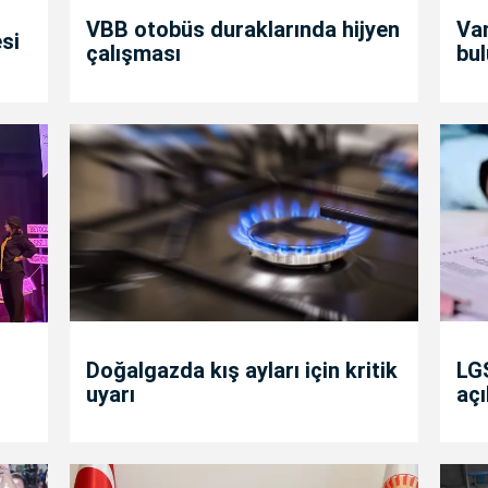
VBB otobüs duraklarında hijyen
Va
si
çalışması
bul
Doğalgazda kış ayları için kritik
LGS
uyarı
açı