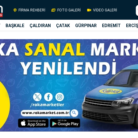
FİRMA REHBERİ
FOTO GALERİ
VİDEO GALERİ
Y
BAŞKALE
ÇALDIRAN
ÇATAK
GÜRPINAR
EDREMİT
ERCİ