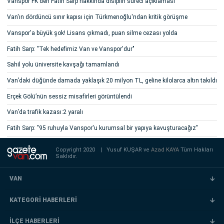
Vanspor FK'den Fatih Sarp hakkında disiplin süreci açıklaması
Van'ın dördüncü sınır kapısı için Türkmenoğlu'ndan kritik görüşme
Vanspor'a büyük şok! Lisans çıkmadı, puan silme cezası yolda
Fatih Sarp: "Tek hedefimiz Van ve Vanspor'dur"
Sahil yolu üniversite kavşağı tamamlandı
Van’daki düğünde damada yaklaşık 20 milyon TL, geline kilolarca altın takıldı
Erçek Gölü’nün sessiz misafirleri görüntülendi
Van’da trafik kazası:2 yaralı
Fatih Sarp: "95 ruhuyla Vanspor'u kurumsal bir yapıya kavuşturacağız"
Copyright 2020
|
Yusuf KUŞAR ve
Azad KAYA
Tüm Hakları
Saklıdır.
VAN
KATEGORİ HABERLERİ
İLÇE HABERLERİ