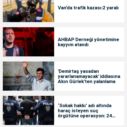
Van’da trafik kazası:2 yaralı
AHBAP Derneği yönetimine
kayyım atandı
'Demirtaş yasadan
yararlanamayacak' iddiasına
Akın Gürlek'ten yalanlama
‘Sokak hakkı’ adı altında
haraç isteyen suç
örgütüne operasyon: 24
tutuklama