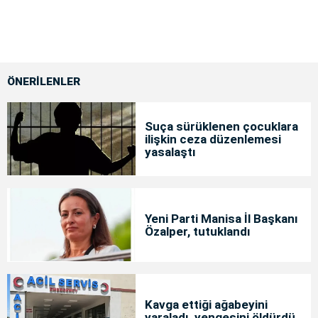
ÖNERİLENLER
Suça sürüklenen çocuklara
ilişkin ceza düzenlemesi
yasalaştı
Yeni Parti Manisa İl Başkanı
Özalper, tutuklandı
Kavga ettiği ağabeyini
yaraladı, yengesini öldürdü