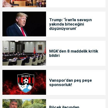
Trump: ‘İran'la savaşın
yakında biteceğini
düşünüyorum’
MGK'den 8 maddelik kritik
bildiri
Vanspor'dan peş peşe
sponsorluk!
Böcek ilacından