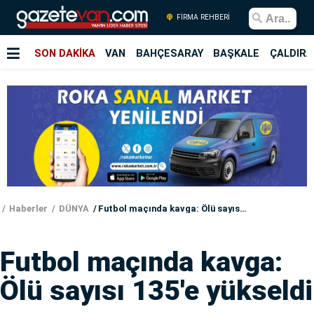
FİRMA REHBERİ
SON DAKİKA
VAN
BAHÇESARAY
BAŞKALE
ÇALDIRA
Haberler
DÜNYA
Futbol maçında kavga: Ölü sayısı 135'e yükseldi
Futbol maçında kavga:
Ölü sayısı 135'e yükseldi