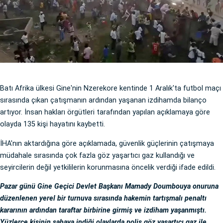
Batı Afrika ülkesi Gine'nin Nzerekore kentinde 1 Aralık'ta futbol maçı
sırasında çıkan çatışmanın ardından yaşanan izdihamda bilanço
artıyor. İnsan hakları örgütleri tarafından yapılan açıklamaya göre
olayda 135 kişi hayatını kaybetti.
İHA'nın aktardığına göre açıklamada, güvenlik güçlerinin çatışmaya
müdahale sırasında çok fazla göz yaşartıcı gaz kullandığı ve
seyircilerin değil yetkililerin korunmasına öncelik verdiği ifade edildi.
Pazar günü Gine Geçici Devlet Başkanı Mamady Doumbouya onuruna
düzenlenen yerel bir turnuva sırasında hakemin tartışmalı penaltı
kararının ardından taraftar birbirine girmiş ve izdiham yaşanmıştı.
Yüzlerce kişinin sahaya indiği olaylarda polis göz yaşartıcı gaz ile