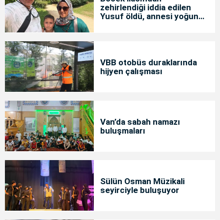
zehirlendiği iddia edilen
Yusuf öldü, annesi yoğun
bakımda
VBB otobüs duraklarında
hijyen çalışması
Van’da sabah namazı
buluşmaları
Sülün Osman Müzikali
seyirciyle buluşuyor