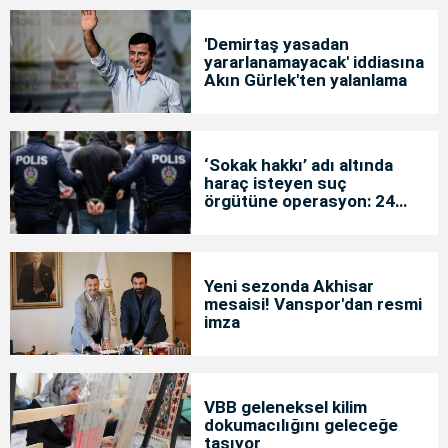
'Demirtaş yasadan
yararlanamayacak' iddiasına
Akın Gürlek'ten yalanlama
‘Sokak hakkı’ adı altında
haraç isteyen suç
örgütüne operasyon: 24
tutuklama
Yeni sezonda Akhisar
mesaisi! Vanspor'dan resmi
imza
VBB geleneksel kilim
dokumacılığını geleceğe
taşıyor