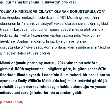
güldürmenin bir yolunu buluyordu"
diye yazdı.
'ÖLÜMÜ HIRSIZLIK VE CİNAYET OLARAK SORUŞTURULUYOR'
Los Angeles merkezli modellik ajansı 101 Modeling, Leone'nin
ölümünün bir 'hırsızlık ve cinayet' vakası olarak incelendiğini açıkladı.
Hayatını kaybeden oyuncunun ajansı, sosyal medya platformu X
(eski adıyla Twitter) üzerinden yaptığı paylaşımda, "Açık olmak
gerekirse, Sophia'nın ölümü, hırsızlık ve cinayet olarak
soruşturuluyor" diye yazdı. Romero da açıklamasında ailenin 'Sophia
için adalet talep ettiğini' bildirdi.
Miami doğumlu porno oyuncusu, 2014 yılında bu sektöre
girmişti. IMDb sayfasındaki bilgilere göre, bugüne kadar 80'in
üzerinde filmde oynadı. Leone'nin ölüm haberi, bir başka porno
oyuncusu Emily Willis'in Malibu'da bağımlılık tedavisi gördüğü
rehabilitasyon merkezinde baygın halde bulunduğu ve yaşam
mücadelesi verdiği haberlerinin ardından geldi.
(Gazete Duvar)