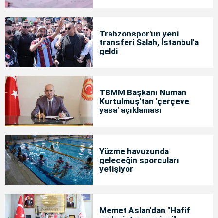
Trabzonspor'un yeni
transferi Salah, İstanbul'a
geldi
TBMM Başkanı Numan
Kurtulmuş'tan 'çerçeve
yasa' açıklaması
Yüzme havuzunda
geleceğin sporcuları
yetişiyor
Memet Aslan'dan "Hafif