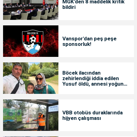
MGK'den 8 maddelik kritik
bildiri
Vanspor'dan peş peşe
sponsorluk!
Böcek ilacından
zehirlendiği iddia edilen
Yusuf öldü, annesi yoğun
bakımda
VBB otobüs duraklarında
hijyen çalışması