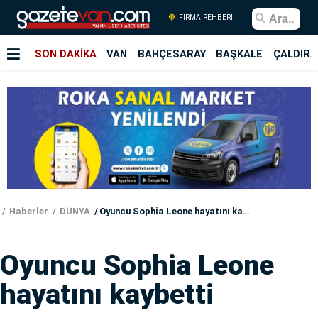
FİRMA REHBERİ
SON DAKİKA
VAN
BAHÇESARAY
BAŞKALE
ÇALDIRA
Haberler
DÜNYA
Oyuncu Sophia Leone hayatını kaybetti
Oyuncu Sophia Leone
hayatını kaybetti