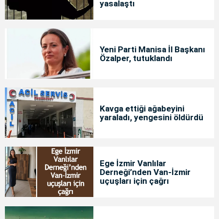
yasalaştı
Yeni Parti Manisa İl Başkanı
Özalper, tutuklandı
Kavga ettiği ağabeyini
yaraladı, yengesini öldürdü
Ege İzmir Vanlılar
Derneği’nden Van-İzmir
uçuşları için çağrı