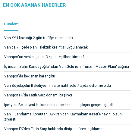
EN ÇOK ARANAN HABERLER
Gündem
Van YYÜ kavşağı 2 gün trafiğe kapatılacak
Van'da 7 ilçede planlı elektrik kesintisi uygulanacak
Vanspor'un yeni başkanı Özgür İreç İlhan kimdir?
İş insanı Zahir Kandaşoğlu'ndan Van Gölü için 'Turizm Master Planı' çağrısı
Vanspor'da beklenen karar çıktı
Van Büyükşehir Belediyesinin alternatif yolu 7 ayda deforme oldu
Vanspor FK'da Fatih Sarp dönemi başlıyor
İpekyolu Belediyesi iki kadın spor merkezinin açılışını gerçekleştirdi
Van İl Jandarma Komutanı Avkıran’dan Kaymakam Keser’e hayırlı olsun
ziyareti
Vanspor FK'den Fatih Sarp hakkında disiplin süreci açıklaması