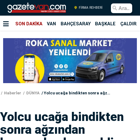
FİRMA REHBERİ
SON DAKİKA
VAN
BAHÇESARAY
BAŞKALE
ÇALDIRA
Haberler
DÜNYA
Yolcu ucağa bindikten sonra ağzından burnundan kan geldi ve öldü!
Yolcu ucağa bindikten
sonra ağzından