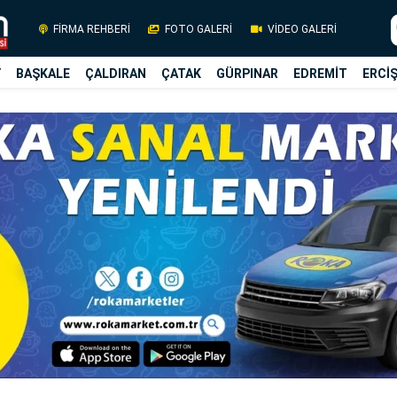
FİRMA REHBERİ
FOTO GALERİ
VİDEO GALERİ
Y
BAŞKALE
ÇALDIRAN
ÇATAK
GÜRPINAR
EDREMİT
ERCİ