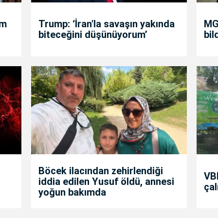
um
Trump: ‘İran'la savaşın yakında
MGK
biteceğini düşünüyorum’
bil
Böcek ilacından zehirlendiği
VBB
iddia edilen Yusuf öldü, annesi
çal
yoğun bakımda