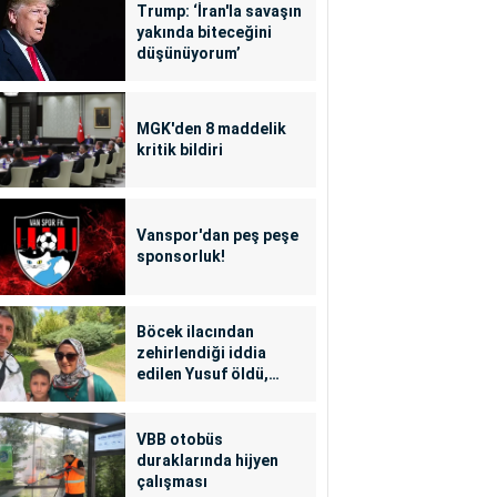
Trump: ‘İran'la savaşın
yakında biteceğini
düşünüyorum’
MGK'den 8 maddelik
kritik bildiri
Vanspor'dan peş peşe
sponsorluk!
Böcek ilacından
zehirlendiği iddia
edilen Yusuf öldü,
annesi yoğun bakımda
VBB otobüs
duraklarında hijyen
çalışması