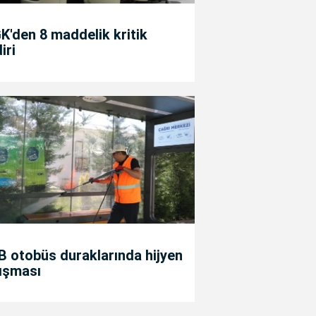
'den 8 maddelik kritik
diri
 otobüs duraklarında hijyen
ışması