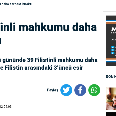
mu daha serbest bıraktı
istinli mahkumu daha
ı
cü gününde 39 Filistinli mahkumu daha
ve Filistin arasındaki 3’üncü esir
SON 
Paylaş
02:09:03