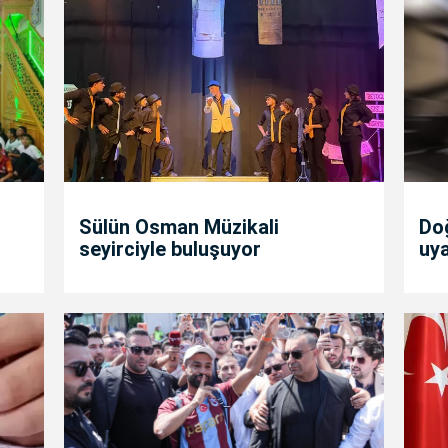
Sülün Osman Müzikali
Doğ
seyirciyle buluşuyor
uya