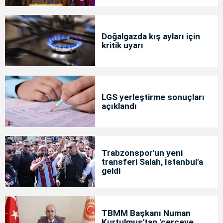
Doğalgazda kış ayları için
kritik uyarı
LGS yerleştirme sonuçları
açıklandı
Trabzonspor'un yeni
transferi Salah, İstanbul'a
geldi
TBMM Başkanı Numan
Kurtulmuş'tan 'çerçeve