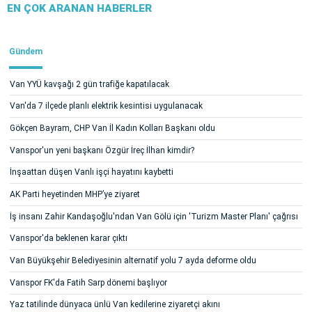
EN ÇOK ARANAN HABERLER
Gündem
Van YYÜ kavşağı 2 gün trafiğe kapatılacak
Van'da 7 ilçede planlı elektrik kesintisi uygulanacak
Gökçen Bayram, CHP Van İl Kadın Kolları Başkanı oldu
Vanspor'un yeni başkanı Özgür İreç İlhan kimdir?
İnşaattan düşen Vanlı işçi hayatını kaybetti
AK Parti heyetinden MHP’ye ziyaret
İş insanı Zahir Kandaşoğlu'ndan Van Gölü için 'Turizm Master Planı' çağrısı
Vanspor'da beklenen karar çıktı
Van Büyükşehir Belediyesinin alternatif yolu 7 ayda deforme oldu
Vanspor FK'da Fatih Sarp dönemi başlıyor
Yaz tatilinde dünyaca ünlü Van kedilerine ziyaretçi akını