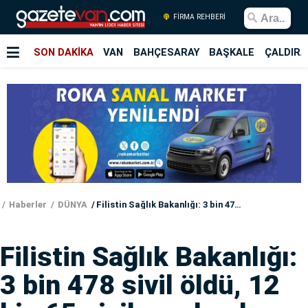
FİRMA REHBERİ
SON DAKİKA
VAN
BAHÇESARAY
BAŞKALE
ÇALDIRA
Haberler
DÜNYA
Filistin Sağlık Bakanlığı: 3 bin 478 sivil öldü, 12 bin 65 sivil yaralandı
Filistin Sağlık Bakanlığı:
3 bin 478 sivil öldü, 12