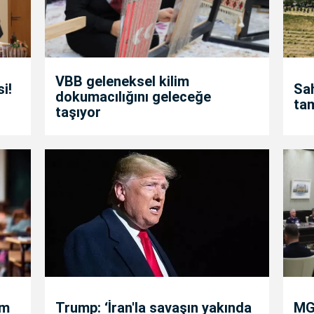
VBB geleneksel kilim
i!
Sah
dokumacılığını geleceğe
ta
taşıyor
um
Trump: ‘İran'la savaşın yakında
MGK