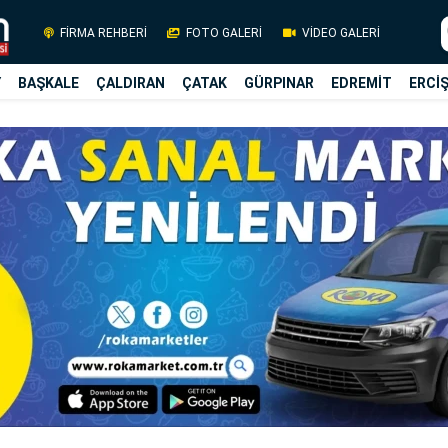
FİRMA REHBERİ
FOTO GALERİ
VİDEO GALERİ
Y
BAŞKALE
ÇALDIRAN
ÇATAK
GÜRPINAR
EDREMİT
ERCİ