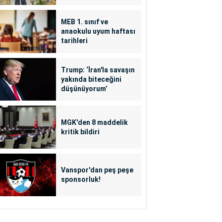
MEB 1. sınıf ve
anaokulu uyum haftası
tarihleri
Trump: ‘İran'la savaşın
yakında biteceğini
düşünüyorum’
MGK'den 8 maddelik
kritik bildiri
Vanspor'dan peş peşe
sponsorluk!