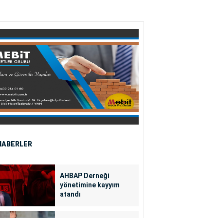
HABERLER
AHBAP Derneği
yönetimine kayyım
atandı