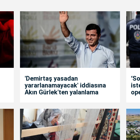
'Demirtaş yasadan
‘So
yararlanamayacak' iddiasına
is
Akın Gürlek'ten yalanlama
op