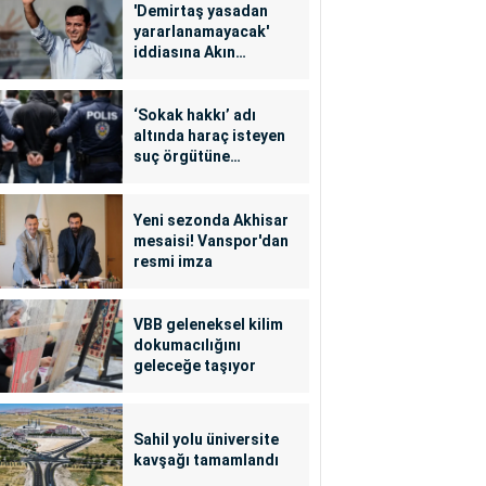
'Demirtaş yasadan
yararlanamayacak'
iddiasına Akın
Gürlek'ten yalanlama
‘Sokak hakkı’ adı
altında haraç isteyen
suç örgütüne
operasyon: 24
tutuklama
Yeni sezonda Akhisar
mesaisi! Vanspor'dan
resmi imza
VBB geleneksel kilim
dokumacılığını
geleceğe taşıyor
Sahil yolu üniversite
kavşağı tamamlandı