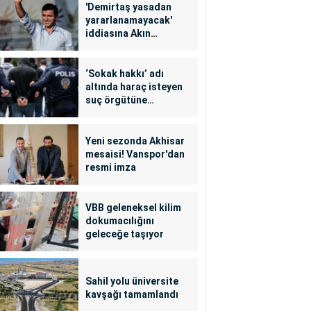
'Demirtaş yasadan
yararlanamayacak'
iddiasına Akın
Gürlek'ten yalanlama
‘Sokak hakkı’ adı
altında haraç isteyen
suç örgütüne
operasyon: 24
tutuklama
Yeni sezonda Akhisar
mesaisi! Vanspor'dan
resmi imza
VBB geleneksel kilim
dokumacılığını
geleceğe taşıyor
Sahil yolu üniversite
kavşağı tamamlandı