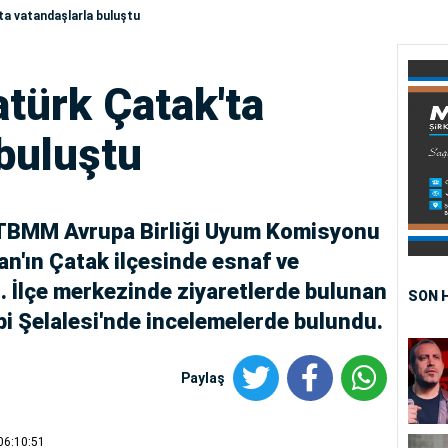
ta vatandaşlarla buluştu
atürk Çatak'ta
buluştu
e TBMM Avrupa Birliği Uyum Komisyonu
n'ın Çatak ilçesinde esnaf ve
i. İlçe merkezinde ziyaretlerde bulunan
SON 
i Şelalesi'nde incelemelerde bulundu.
Paylaş
06:10:51