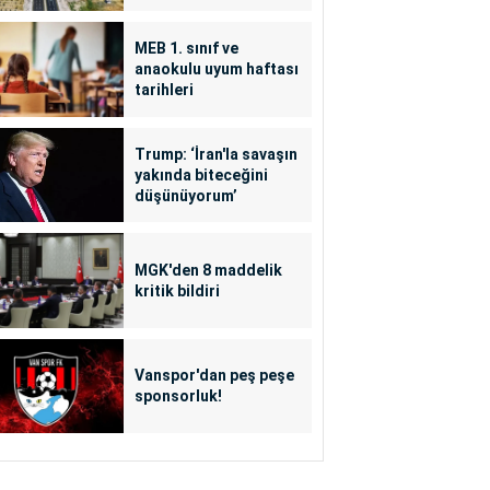
MEB 1. sınıf ve
anaokulu uyum haftası
tarihleri
Trump: ‘İran'la savaşın
yakında biteceğini
düşünüyorum’
MGK'den 8 maddelik
kritik bildiri
Vanspor'dan peş peşe
sponsorluk!