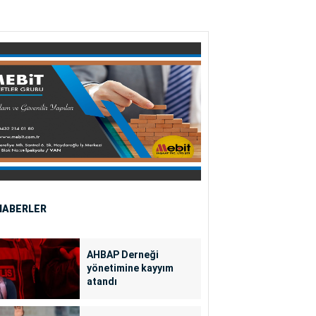
HABERLER
AHBAP Derneği
yönetimine kayyım
atandı