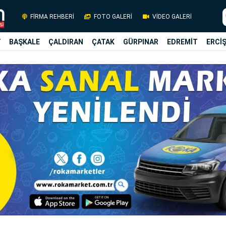
FİRMA REHBERİ
FOTO GALERİ
VİDEO GALERİ
Y
BAŞKALE
ÇALDIRAN
ÇATAK
GÜRPINAR
EDREMİT
ERCİ