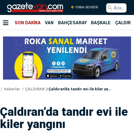
FİRMA REHBERİ
SON DAKİKA
VAN
BAHÇESARAY
BAŞKALE
ÇALDIRA
Haberler
ÇALDIRAN
Çaldıran’da tandır evi ile kiler yangını
Çaldıran’da tandır evi ile
kiler yangını