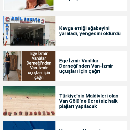
Kavga ettiği ağabeyini
yaraladı, yengesini öldürdü
Ege İzmir Vanlılar
Derneği’nden Van-İzmir
uçuşları için çağrı
Türkiye’nin Maldivleri olan
Van Gölü’ne ücretsiz halk
plajları yapılacak