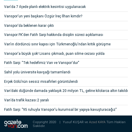
Van'da 7 ilçede planlı elektrik kesintisi uygulanacak
Vanspor'un yeni başkanı Özgür İreç İlhan kimdir?
Vanspor'da beklenen karar çıktı
Vanspor FK'den Fatih Sarp hakkında disiplin süreci açıklaması
Van'ın dördüncü sınır kapısı için Türkmenoğlu'ndan kritik görüşme
Vanspor'a büyük şok! Lisans çıkmadı, puan silme cezası yolda
Fatih Sarp: "Tek hedefimiz Van ve Vanspor'dur"
Sahil yolu üniversite kavşağı tamamlandı
Erçek Gölü’nün sessiz misafirleri görüntülendi
Van’daki düğünde damada yaklaşık 20 milyon TL, geline kilolarca altın takıldı
Van’da trafik kazası:2 yaralı
Fatih Sarp: "95 ruhuyla Vanspor'u kurumsal bir yapıya kavuşturacağız"
Copyright 2020
|
Yusuf KUŞAR ve
Azad KAYA
Tüm Hakları
Saklıdır.