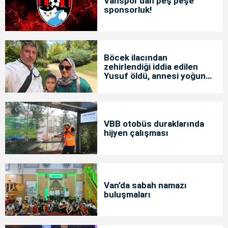
Vanspor'dan peş peşe
sponsorluk!
Böcek ilacından
zehirlendiği iddia edilen
Yusuf öldü, annesi yoğun
bakımda
VBB otobüs duraklarında
hijyen çalışması
Van’da sabah namazı
buluşmaları