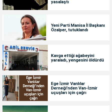
yasalaştı
Yeni Parti Manisa İl Başkanı
Özalper, tutuklandı
Kavga ettiği ağabeyini
yaraladı, yengesini öldürdü
Ege İzmir Vanlılar
Derneği’nden Van-İzmir
uçuşları için çağrı