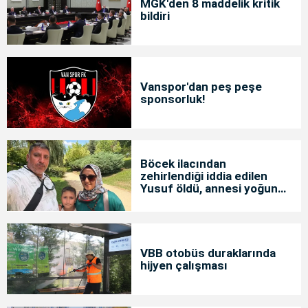
MGK'den 8 maddelik kritik
bildiri
Vanspor'dan peş peşe
sponsorluk!
Böcek ilacından
zehirlendiği iddia edilen
Yusuf öldü, annesi yoğun
bakımda
VBB otobüs duraklarında
hijyen çalışması