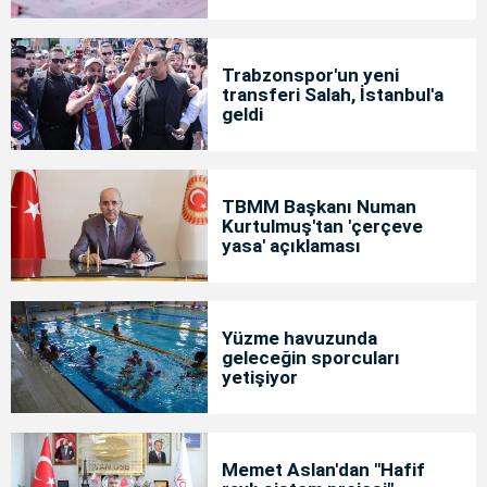
Trabzonspor'un yeni
transferi Salah, İstanbul'a
geldi
TBMM Başkanı Numan
Kurtulmuş'tan 'çerçeve
yasa' açıklaması
Yüzme havuzunda
geleceğin sporcuları
yetişiyor
Memet Aslan'dan "Hafif