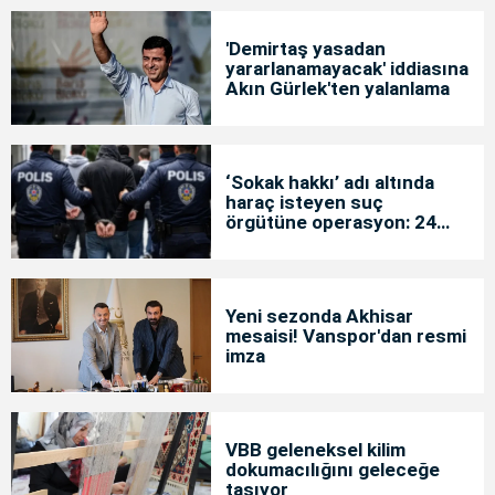
'Demirtaş yasadan
yararlanamayacak' iddiasına
Akın Gürlek'ten yalanlama
‘Sokak hakkı’ adı altında
haraç isteyen suç
örgütüne operasyon: 24
tutuklama
Yeni sezonda Akhisar
mesaisi! Vanspor'dan resmi
imza
VBB geleneksel kilim
dokumacılığını geleceğe
taşıyor