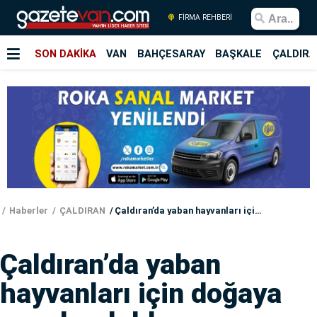
FİRMA REHBERİ
SON DAKİKA
VAN
BAHÇESARAY
BAŞKALE
ÇALDIRA
Haberler
ÇALDIRAN
Çaldıran’da yaban hayvanları için doğaya yem bırakıldı
Çaldıran’da yaban
hayvanları için doğaya