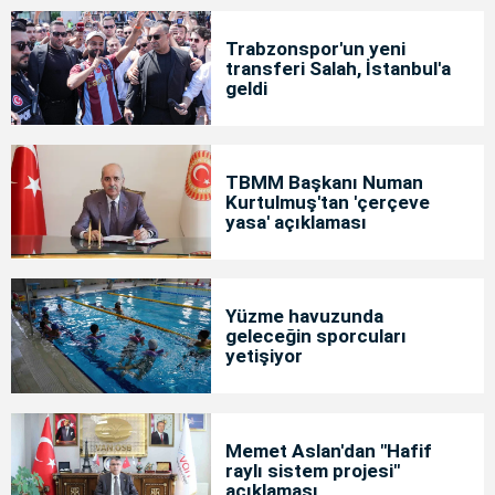
Trabzonspor'un yeni
transferi Salah, İstanbul'a
geldi
TBMM Başkanı Numan
Kurtulmuş'tan 'çerçeve
yasa' açıklaması
Yüzme havuzunda
geleceğin sporcuları
yetişiyor
Memet Aslan'dan "Hafif
raylı sistem projesi"
açıklaması