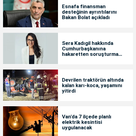
Esnafa finansman
desteğinin ayrıntılarını
Bakan Bolat açıkladı
Sera Kadıgil hakkında
Cumhurbaşkanına
hakaretten soruşturma
başlatıldı
Devrilen traktörün altında
kalan karı-koca, yaşamını
yitirdi
Van'da 7 ilçede planlı
elektrik kesintisi
uygulanacak