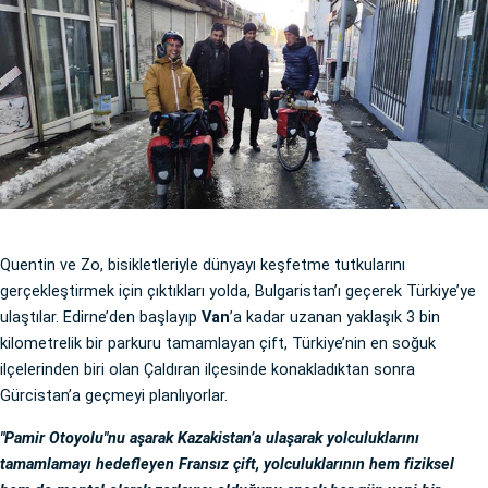
Quentin ve Zo, bisikletleriyle dünyayı keşfetme tutkularını
gerçekleştirmek için çıktıkları yolda, Bulgaristan’ı geçerek Türkiye’ye
ulaştılar. Edirne’den başlayıp
Van
’a kadar uzanan yaklaşık 3 bin
kilometrelik bir parkuru tamamlayan çift, Türkiye’nin en soğuk
ilçelerinden biri olan Çaldıran ilçesinde konakladıktan sonra
Gürcistan’a geçmeyi planlıyorlar.
"Pamir Otoyolu"nu aşarak Kazakistan’a ulaşarak yolculuklarını
tamamlamayı hedefleyen Fransız çift, yolculuklarının hem fiziksel