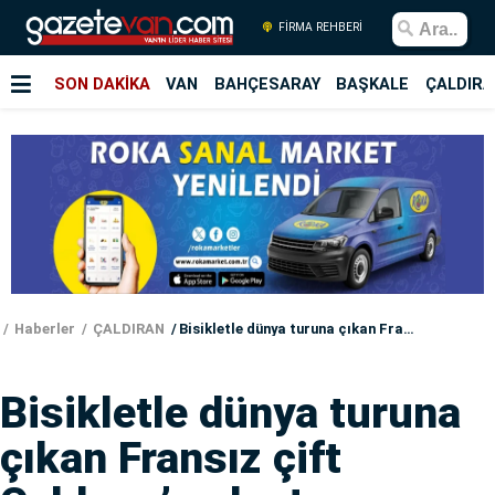
FİRMA REHBERİ
SON DAKİKA
VAN
BAHÇESARAY
BAŞKALE
ÇALDIRA
Haberler
ÇALDIRAN
Bisikletle dünya turuna çıkan Fransız çift Çaldıran’a ulaştı
Bisikletle dünya turuna
çıkan Fransız çift