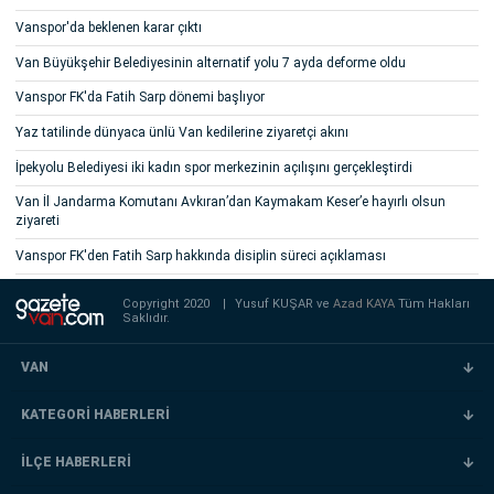
Vanspor'da beklenen karar çıktı
Van Büyükşehir Belediyesinin alternatif yolu 7 ayda deforme oldu
Vanspor FK'da Fatih Sarp dönemi başlıyor
Yaz tatilinde dünyaca ünlü Van kedilerine ziyaretçi akını
İpekyolu Belediyesi iki kadın spor merkezinin açılışını gerçekleştirdi
Van İl Jandarma Komutanı Avkıran’dan Kaymakam Keser’e hayırlı olsun
ziyareti
Vanspor FK'den Fatih Sarp hakkında disiplin süreci açıklaması
Copyright 2020
|
Yusuf KUŞAR ve
Azad KAYA
Tüm Hakları
Saklıdır.
VAN
KATEGORİ HABERLERİ
İLÇE HABERLERİ