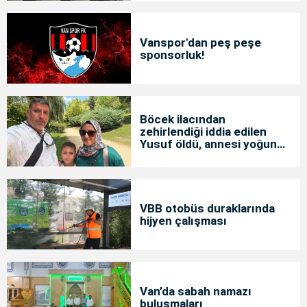
Vanspor'dan peş peşe
sponsorluk!
Böcek ilacından
zehirlendiği iddia edilen
Yusuf öldü, annesi yoğun
bakımda
VBB otobüs duraklarında
hijyen çalışması
Van’da sabah namazı
buluşmaları