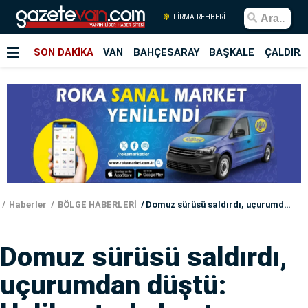
FİRMA REHBERİ
SON DAKİKA
VAN
BAHÇESARAY
BAŞKALE
ÇALDIRA
Haberler
BÖLGE HABERLERİ
Domuz sürüsü saldırdı, uçurumdan düştü: Helikopterle hastaneye ulaştırıldı
Domuz sürüsü saldırdı,
uçurumdan düştü: