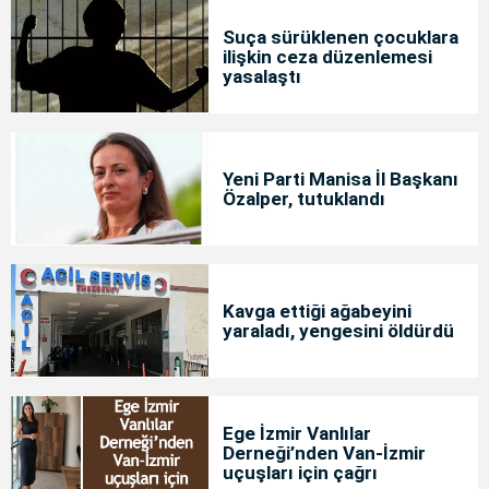
Suça sürüklenen çocuklara
ilişkin ceza düzenlemesi
yasalaştı
Yeni Parti Manisa İl Başkanı
Özalper, tutuklandı
Kavga ettiği ağabeyini
yaraladı, yengesini öldürdü
Ege İzmir Vanlılar
Derneği’nden Van-İzmir
uçuşları için çağrı