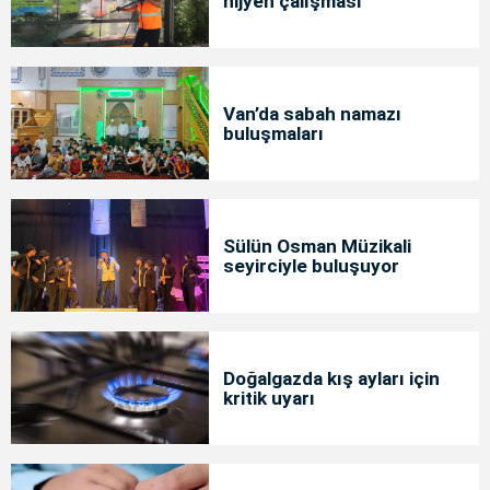
hijyen çalışması
Van’da sabah namazı
buluşmaları
Sülün Osman Müzikali
seyirciyle buluşuyor
Doğalgazda kış ayları için
kritik uyarı