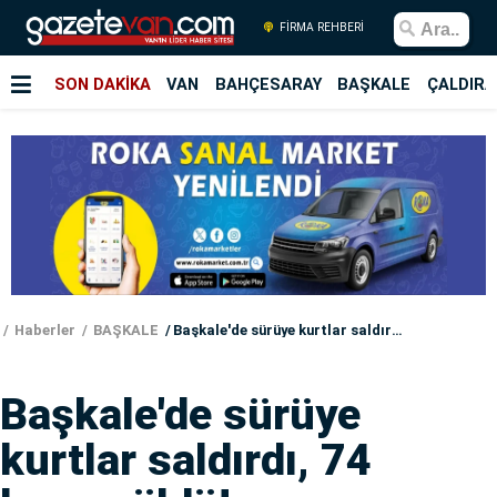
FİRMA REHBERİ
SON DAKİKA
VAN
BAHÇESARAY
BAŞKALE
ÇALDIRA
Haberler
BAŞKALE
Başkale'de sürüye kurtlar saldırdı, 74 koyun öldü!
Başkale'de sürüye
kurtlar saldırdı, 74