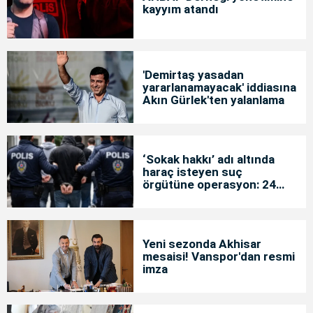
kayyım atandı
'Demirtaş yasadan
yararlanamayacak' iddiasına
Akın Gürlek'ten yalanlama
‘Sokak hakkı’ adı altında
haraç isteyen suç
örgütüne operasyon: 24
tutuklama
Yeni sezonda Akhisar
mesaisi! Vanspor'dan resmi
imza