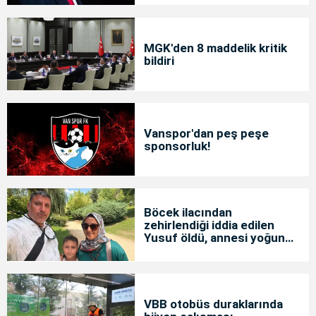
MGK'den 8 maddelik kritik
bildiri
Vanspor'dan peş peşe
sponsorluk!
Böcek ilacından
zehirlendiği iddia edilen
Yusuf öldü, annesi yoğun
bakımda
VBB otobüs duraklarında