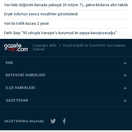
Van’daki düğünde damada yaklaşık 20 milyon TL, geline kilolarca altın takıldı
Erçek Gölü’nün sessiz misafirleri görüntülendi
Van’da trafik kazası:2 yaralı
Fatih Sarp: "95 ruhuyla Vanspor'u kurumsal bir yapıya kavuşturacağız"
Copyright 2020
|
Yusuf KUŞAR ve
Azad KAYA
Tüm Hakları
Saklıdır.
VAN
KATEGORİ HABERLERİ
İLÇE HABERLERİ
GAZETEVAN
GAZETEVAN'nı Keşfedin