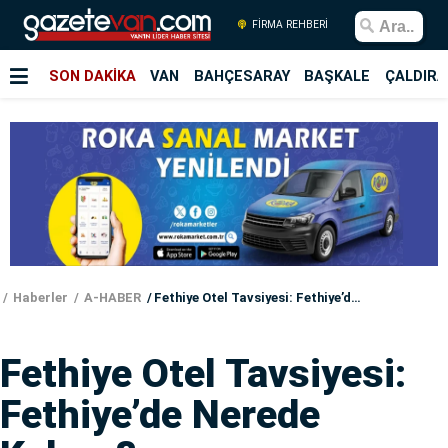
FİRMA REHBERİ
SON DAKİKA
VAN
BAHÇESARAY
BAŞKALE
ÇALDIRA
Haberler
A-HABER
Fethiye Otel Tavsiyesi: Fethiye’de Nerede Kalınır?
Fethiye Otel Tavsiyesi:
Fethiye’de Nerede