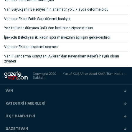
Vanspor'da beklenen karar çıktı
Van Büyükşehir Belediyesinin alternatif yolu 7 ayda deforme oldu
Vanspor FK'da Fatih Sarp dönemi başlıyor
Yaz tatilinde dünyaca ünlü Van kedilerine ziyaretçi akını
İpekyolu Belediyesi iki kadın spor merkezinin açılışını gerçekleştirdi
Vanspor FK'dan akademi seçmesi
Van İl Jandarma Komutanı Avkıran’dan Kaymakam Keser’e hayırlı olsun
ziyareti
Copyright 2020
|
Yusuf KUŞAR ve
Azad KAYA
Tüm Hakları
Saklıdır.
VAN
KATEGORİ HABERLERİ
İLÇE HABERLERİ
GAZETEVAN