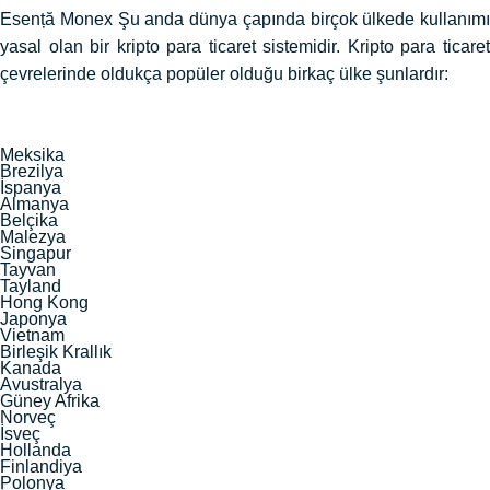
Esență Monex Şu anda dünya çapında birçok ülkede kullanımı
yasal olan bir kripto para ticaret sistemidir. Kripto para ticaret
çevrelerinde oldukça popüler olduğu birkaç ülke şunlardır:
Meksika
Brezilya
İspanya
Almanya
Belçika
Malezya
Singapur
Tayvan
Tayland
Hong Kong
Japonya
Vietnam
Birleşik Krallık
Kanada
Avustralya
Güney Afrika
Norveç
İsveç
Hollanda
Finlandiya
Polonya