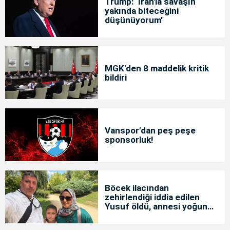
Trump: ‘İran'la savaşın
yakında biteceğini
düşünüyorum’
MGK'den 8 maddelik kritik
bildiri
Vanspor'dan peş peşe
sponsorluk!
Böcek ilacından
zehirlendiği iddia edilen
Yusuf öldü, annesi yoğun
bakımda