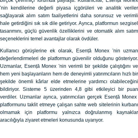
birçok çevrimiçi forumda paylaştı. Kullanıcılar, Esență Monex
'nin kendilerine değerli piyasa içgörüleri ve analitik veriler
sağlayarak alım satım faaliyetlerini daha sorunsuz ve verimli
hale getirdiğini sık sık dile getiriyor. Ayrıca, platformun sezgisel
tasarımını, güçlü güvenlik özelliklerini ve otomatik alım satım
seçeneklerini temel avantajlar olarak övdüler.
Kullanıcı görüşlerine ek olarak, Esență Monex 'nin uzman
değerlendirmeleri de platformun güvenilir olduğunu gösteriyor.
Uzmanlar, Esență Monex 'nin verimli bir şekilde çalıştığını ve
hem yeni başlayanların hem de deneyimli yatırımcıların hızlı bir
şekilde önemli kârlar elde etmelerine yardımcı olabileceğini
bildiriyor. Sisteme 5 üzerinden 4,8 gibi etkileyici bir puan
verdiler. Uzmanlar ayrıca, yatırımcıları gerçek Esență Monex
platformunu taklit etmeye çalışan sahte web sitelerinin kurbanı
olmamak için platformu yalnızca doğrulanmış kaynaklar
aracılığıyla ziyaret etmeleri konusunda uyarıyor.