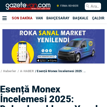
FİRMA REHBERİ
SON DAKİKA
VAN
BAHÇESARAY
BAŞKALE
ÇALDIRA
Haberler
A-HABER
Esență Monex İncelemesi 2025: Dolandırıcılık mı, Yasal mı?
Esență Monex
İncelemesi 2025: