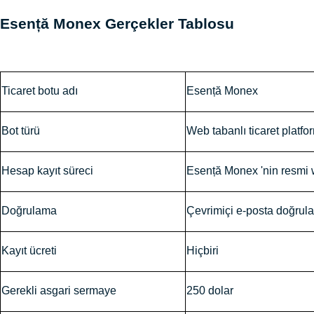
Esență Monex Gerçekler Tablosu
Ticaret botu adı
Esență Monex
Bot türü
Web tabanlı ticaret platfo
Hesap kayıt süreci
Esență Monex 'nin resmi 
Doğrulama
Çevrimiçi e-posta doğrul
Kayıt ücreti
Hiçbiri
Gerekli asgari sermaye
250 dolar