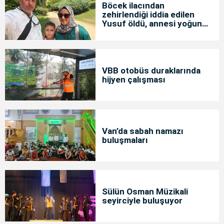
Böcek ilacından
zehirlendiği iddia edilen
Yusuf öldü, annesi yoğun
bakımda
VBB otobüs duraklarında
hijyen çalışması
Van’da sabah namazı
buluşmaları
Sülün Osman Müzikali
seyirciyle buluşuyor