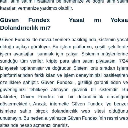
karlı alım satım fırsatlarını belirlemenize ve doğru alım satım
kararları vermenize yardımcı olabilir.
Güven Fundex Yasal mı Yoksa
Dolandırıcılık mı?
Güven Fundex 'de mevcut verilere bakıldığında, sistemin yasal
olduğu açıkça görülüyor. Bu işlem platformu, çeşitli şekillerde
işlem avantajları sunmak için çalışır. Sistemin müşterilerine
sunduğu tüm veriler, kripto para alım satım piyasasını 7/24
izleyerek toplanmıştır ve doğrudur. Sistem, onu sıradan işlem
platformlarından farklı kılan ve işlem deneyiminizi basitleştiren
özelliklere sahiptir. Güven Fundex , gizliliği garanti eden ve
güvenliğinizi tehlikeye atmayan güvenli bir sistemdir. Bu
faktörler, Güven Fundex 'nin bir dolandırıcılık olmadığını
göstermektedir. Ancak, internette Güven Fundex 'ye benzer
isimlere sahip birçok dolandırıcılık web sitesi olduğunu
unutmayın. Bu nedenle, yalnızca Güven Fundex 'nin resmi web
sitesinde hesap açmanızı öneririz.