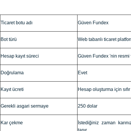
Ticaret botu adı
Güven Fundex
Bot türü
Web tabanlı ticaret platfo
Hesap kayıt süreci
Güven Fundex 'nin resmi 
Doğrulama
Evet
Kayıt ücreti
Hesap oluşturma için sıfır
Gerekli asgari sermaye
250 dolar
Kar çekme
İstediğiniz zaman karın
tanır