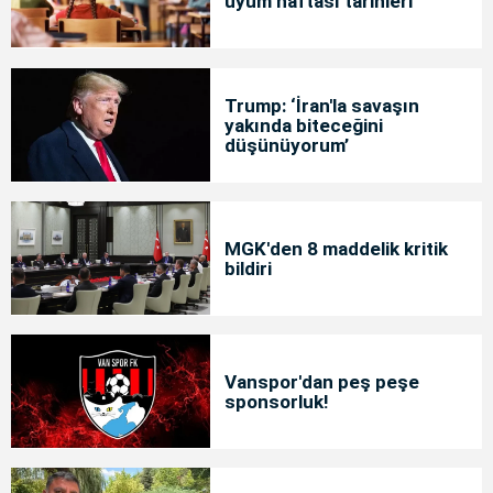
uyum haftası tarihleri
Trump: ‘İran'la savaşın
yakında biteceğini
düşünüyorum’
MGK'den 8 maddelik kritik
bildiri
Vanspor'dan peş peşe
sponsorluk!