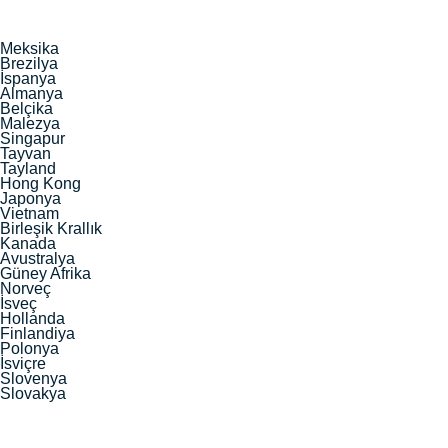
Meksika
Brezilya
İspanya
Almanya
Belçika
Malezya
Singapur
Tayvan
Tayland
Hong Kong
Japonya
Vietnam
Birleşik Krallık
Kanada
Avustralya
Güney Afrika
Norveç
İsveç
Hollanda
Finlandiya
Polonya
İsviçre
Slovenya
Slovakya