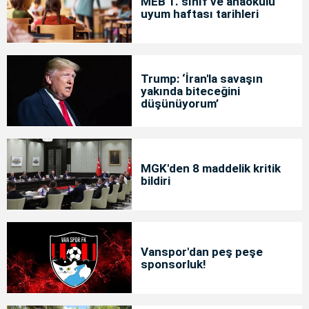
MEB 1. sınıf ve anaokulu
uyum haftası tarihleri
Trump: ‘İran'la savaşın
yakında biteceğini
düşünüyorum’
MGK'den 8 maddelik kritik
bildiri
Vanspor'dan peş peşe
sponsorluk!