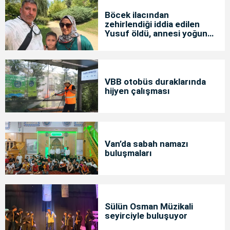
Böcek ilacından
zehirlendiği iddia edilen
Yusuf öldü, annesi yoğun
bakımda
VBB otobüs duraklarında
hijyen çalışması
Van’da sabah namazı
buluşmaları
Sülün Osman Müzikali
seyirciyle buluşuyor