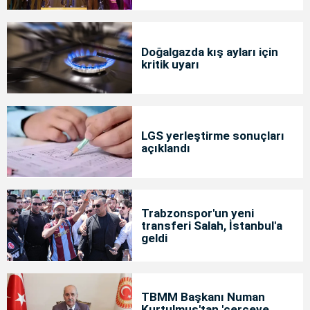
Doğalgazda kış ayları için
kritik uyarı
LGS yerleştirme sonuçları
açıklandı
Trabzonspor'un yeni
transferi Salah, İstanbul'a
geldi
TBMM Başkanı Numan
Kurtulmuş'tan 'çerçeve