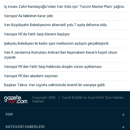
İş insanı Zahir Kandaşoğlu'ndan Van Gölü için 'Turizm Master Planı' çağrısı
Vanspor'da beklenen karar çıktı
Van Büyükşehir Belediyesinin alternatif yolu 7 ayda deforme oldu
Vanspor FK'da Fatih Sarp dönemi başlıyor
İpekyolu Belediyesi iki kadın spor merkezinin açılışını gerçekleştirdi
Van İl Jandarma Komutanı Avkıran’dan Kaymakam Keser’e hayırlı olsun
ziyareti
Vanspor FK'den Fatih Sarp hakkında disiplin süreci açıklaması
Vanspor FK'dan akademi seçmesi
Başkan Takva: Van sigorta sektöründe önemli bir seviyeye geldi
Copyright 2020
|
Yusuf KUŞAR ve
Azad KAYA
Tüm Hakları
Saklıdır.
VAN
KATEGORİ HABERLERİ