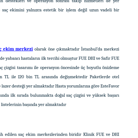
in destekleri ve operasyon sonrası takip hizmetleri de yer
saç ekimini yalnızca estetik bir işlem değil uzun vadeli bir
aç ekim merkezi
olarak öne çıkmaktadır İstanbul’da merkezi
e yabancı hastaların ilk tercihi olmuştur FUE DHI ve Safir FUE
aç çizgisi tasarımı ile operasyon öncesinde üç boyutlu önizleme
n TL ile 120 bin TL arasında değişmektedir Paketlerde otel
ve lazer desteği yer almaktadır Hasta yorumlarına göre EsteFavor
ında ilk sırada bulunmakta doğal saç çizgisi ve yüksek başarı
i listelerinin başında yer almaktadır
cih edilen saç ekim merkezlerinden biridir Klinik FUE ve DHI