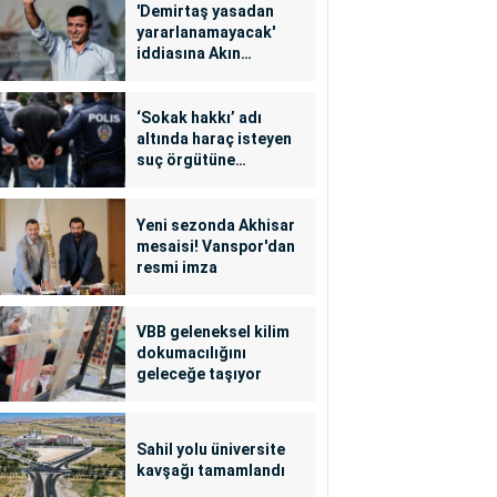
'Demirtaş yasadan
yararlanamayacak'
iddiasına Akın
Gürlek'ten yalanlama
‘Sokak hakkı’ adı
altında haraç isteyen
suç örgütüne
operasyon: 24
tutuklama
Yeni sezonda Akhisar
mesaisi! Vanspor'dan
resmi imza
VBB geleneksel kilim
dokumacılığını
geleceğe taşıyor
Sahil yolu üniversite
kavşağı tamamlandı