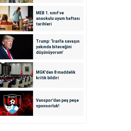
MEB 1. sınıf ve
anaokulu uyum haftası
tarihleri
Trump: ‘İran'la savaşın
yakında biteceğini
düşünüyorum’
MGK'den 8 maddelik
kritik bildiri
Vanspor'dan peş peşe
sponsorluk!