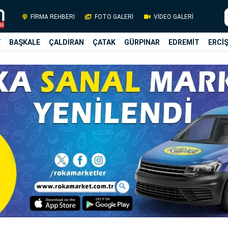
FİRMA REHBERİ
FOTO GALERİ
VİDEO GALERİ
Y
BAŞKALE
ÇALDIRAN
ÇATAK
GÜRPINAR
EDREMİT
ERCİ