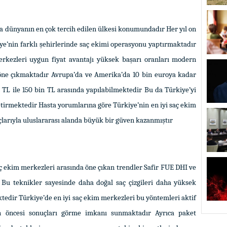
da dünyanın en çok tercih edilen ülkesi konumundadır Her yıl on
iye’nin farklı şehirlerinde saç ekimi operasyonu yaptırmaktadır
erkezleri uygun fiyat avantajı yüksek başarı oranları modern
 öne çıkmaktadır Avrupa’da ve Amerika’da 10 bin euroya kadar
n TL ile 150 bin TL arasında yapılabilmektedir Bu da Türkiye’yi
etirmektedir Hasta yorumlarına göre Türkiye’nin en iyi saç ekim
uçlarıyla uluslararası alanda büyük bir güven kazanmıştır
aç ekim merkezleri arasında öne çıkan trendler Safir FUE DHI ve
r Bu teknikler sayesinde daha doğal saç çizgileri daha yüksek
ktedir Türkiye’de en iyi saç ekim merkezleri bu yöntemleri aktif
n öncesi sonuçları görme imkanı sunmaktadır Ayrıca paket