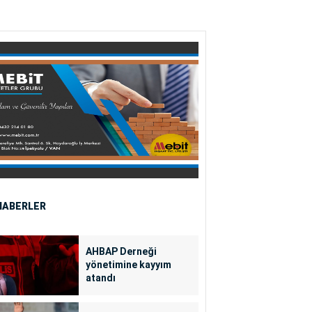
HABERLER
AHBAP Derneği
yönetimine kayyım
atandı