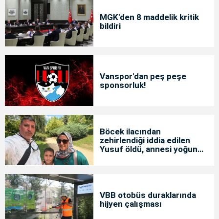
MGK'den 8 maddelik kritik
bildiri
Vanspor'dan peş peşe
sponsorluk!
Böcek ilacından
zehirlendiği iddia edilen
Yusuf öldü, annesi yoğun
bakımda
VBB otobüs duraklarında
hijyen çalışması