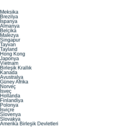
Meksika
Brezilya
İspanya
Almanya
Belçika
Malezya
Singapur
Tayvan
Tayland
Hong Kong
Japonya
Vietnam
Birleşik Krallık
Kanada
Avustralya
Güney Afrika
Norveç
İsveç
Hollanda
Finlandiya
Polonya
İsviçre
Slovenya
Slovakya
Amerika Birleşik Devletleri