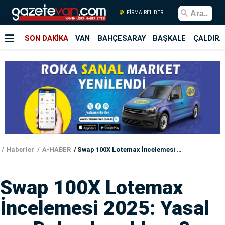
FİRMA REHBERİ
SON DAKİKA
VAN
BAHÇESARAY
BAŞKALE
ÇALDIRA
Haberler
A-HABER
Swap 100X Lotemax İncelemesi 2025: Yasal mı, Dolandırıcılık mı?
Swap 100X Lotemax
İncelemesi 2025: Yasal