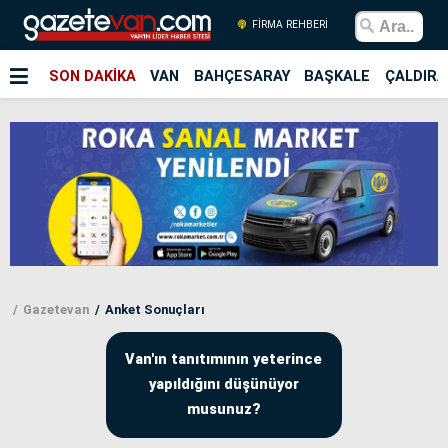
FİRMA REHBERİ
SON DAKİKA
VAN
BAHÇESARAY
BAŞKALE
ÇALDIRA
Gazetevan
Anket Sonuçları
Van'ın tanıtımının yeterince
yapıldığını düşünüyor
musunuz?