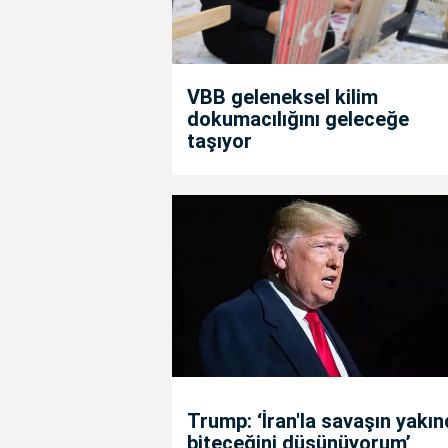
VBB geleneksel kilim
dokumacılığını geleceğe
taşıyor
Trump: ‘İran'la savaşın yakı
biteceğini düşünüyorum’