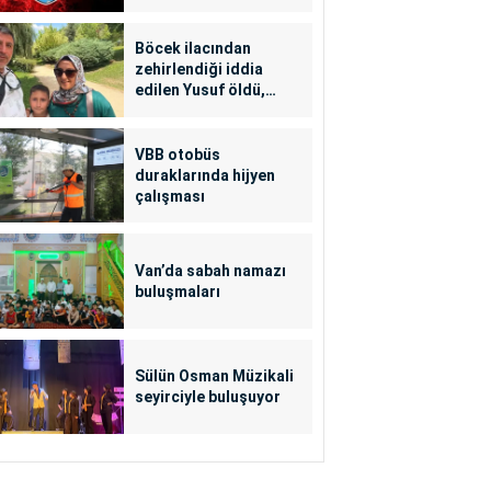
Böcek ilacından
zehirlendiği iddia
edilen Yusuf öldü,
annesi yoğun bakımda
VBB otobüs
duraklarında hijyen
çalışması
Van’da sabah namazı
buluşmaları
Sülün Osman Müzikali
seyirciyle buluşuyor