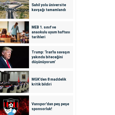
Sahil yolu üniversite
kavşağı tamamlandı
MEB 1. sınıf ve
anaokulu uyum haftası
tarihleri
Trump: ‘İran'la savaşın
yakında biteceğini
düşünüyorum’
MGK'den 8 maddelik
kritik bildiri
Vanspor'dan peş peşe
sponsorluk!