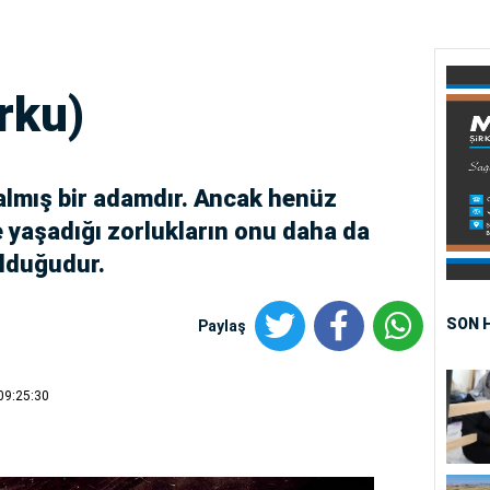
rku)
almış bir adamdır. Ancak henüz
e yaşadığı zorlukların onu daha da
olduğudur.
SON 
Paylaş
09:25:30