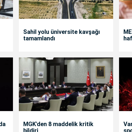
Sahil yolu üniversite kavşağı
MEB
tamamlandı
haf
nda
MGK'den 8 maddelik kritik
Va
bildiri
sp