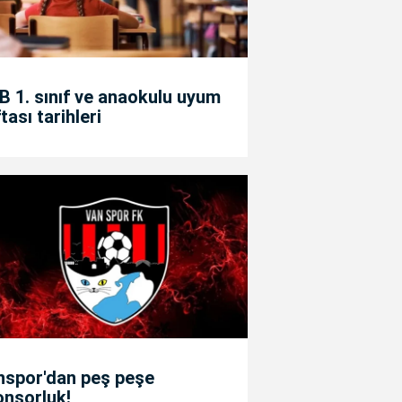
 1. sınıf ve anaokulu uyum
tası tarihleri
nspor'dan peş peşe
onsorluk!