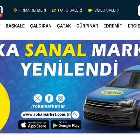
FİRMA REHBERİ
FOTO GALERİ
VİDEO GALERİ
Y
BAŞKALE
ÇALDIRAN
ÇATAK
GÜRPINAR
EDREMİT
ERCİ