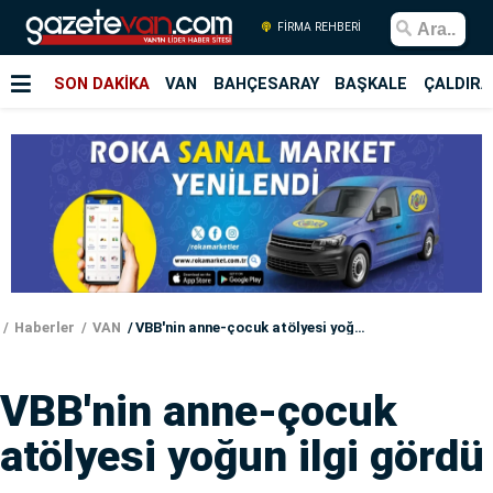
FİRMA REHBERİ
SON DAKİKA
VAN
BAHÇESARAY
BAŞKALE
ÇALDIRA
Haberler
VAN
VBB'nin anne-çocuk atölyesi yoğun ilgi gördü
VBB'nin anne-çocuk
atölyesi yoğun ilgi gördü