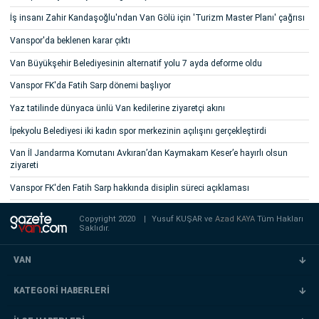
İş insanı Zahir Kandaşoğlu'ndan Van Gölü için 'Turizm Master Planı' çağrısı
Vanspor'da beklenen karar çıktı
Van Büyükşehir Belediyesinin alternatif yolu 7 ayda deforme oldu
Vanspor FK'da Fatih Sarp dönemi başlıyor
Yaz tatilinde dünyaca ünlü Van kedilerine ziyaretçi akını
İpekyolu Belediyesi iki kadın spor merkezinin açılışını gerçekleştirdi
Van İl Jandarma Komutanı Avkıran’dan Kaymakam Keser’e hayırlı olsun
ziyareti
Vanspor FK'den Fatih Sarp hakkında disiplin süreci açıklaması
Copyright 2020
|
Yusuf KUŞAR ve
Azad KAYA
Tüm Hakları
Saklıdır.
VAN
KATEGORİ HABERLERİ