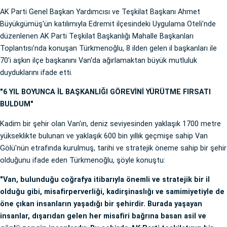
AK Parti Genel Başkan Yardımcısı ve Teşkilat Başkanı Ahmet
Büyükgümüş'ün katılımıyla Edremit ilçesindeki Uygulama Oteli'nde
düzenlenen AK Parti Teşkilat Başkanlığı Mahalle Başkanları
Toplantısı'nda konuşan Türkmenoğlu, 8 ilden gelen il başkanları ile
70'i aşkın ilçe başkanını Van'da ağırlamaktan büyük mutluluk
duyduklarını ifade etti.
"6 YIL BOYUNCA İL BAŞKANLIĞI GÖREVİNİ YÜRÜTME FIRSATI
BULDUM"
Kadim bir şehir olan Van'ın, deniz seviyesinden yaklaşık 1700 metre
yükseklikte bulunan ve yaklaşık 600 bin yıllık geçmişe sahip Van
Gölü'nün etrafında kurulmuş, tarihi ve stratejik öneme sahip bir şehir
olduğunu ifade eden Türkmenoğlu, şöyle konuştu:
"Van, bulunduğu coğrafya itibarıyla önemli ve stratejik bir il
olduğu gibi, misafirperverliği, kadirşinaslığı ve samimiyetiyle de
öne çıkan insanların yaşadığı bir şehirdir. Burada yaşayan
insanlar, dışarıdan gelen her misafiri bağrına basan asil ve