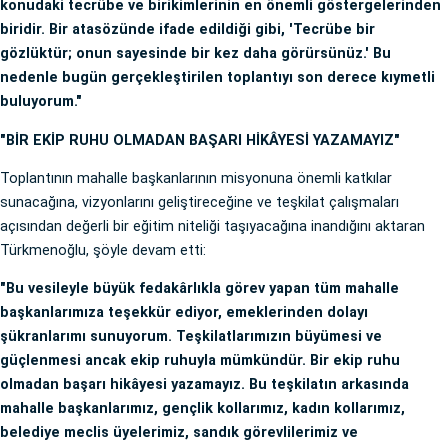
konudaki tecrübe ve birikimlerinin en önemli göstergelerinden
biridir. Bir atasözünde ifade edildiği gibi, 'Tecrübe bir
gözlüktür; onun sayesinde bir kez daha görürsünüz.' Bu
nedenle bugün gerçekleştirilen toplantıyı son derece kıymetli
buluyorum."
"BİR EKİP RUHU OLMADAN BAŞARI HİKÂYESİ YAZAMAYIZ"
Toplantının mahalle başkanlarının misyonuna önemli katkılar
sunacağına, vizyonlarını geliştireceğine ve teşkilat çalışmaları
açısından değerli bir eğitim niteliği taşıyacağına inandığını aktaran
Türkmenoğlu, şöyle devam etti:
"Bu vesileyle büyük fedakârlıkla görev yapan tüm mahalle
başkanlarımıza teşekkür ediyor, emeklerinden dolayı
şükranlarımı sunuyorum. Teşkilatlarımızın büyümesi ve
güçlenmesi ancak ekip ruhuyla mümkündür. Bir ekip ruhu
olmadan başarı hikâyesi yazamayız. Bu teşkilatın arkasında
mahalle başkanlarımız, gençlik kollarımız, kadın kollarımız,
belediye meclis üyelerimiz, sandık görevlilerimiz ve