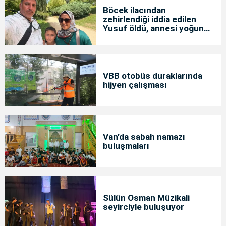
Böcek ilacından
zehirlendiği iddia edilen
Yusuf öldü, annesi yoğun
bakımda
VBB otobüs duraklarında
hijyen çalışması
Van’da sabah namazı
buluşmaları
Sülün Osman Müzikali
seyirciyle buluşuyor