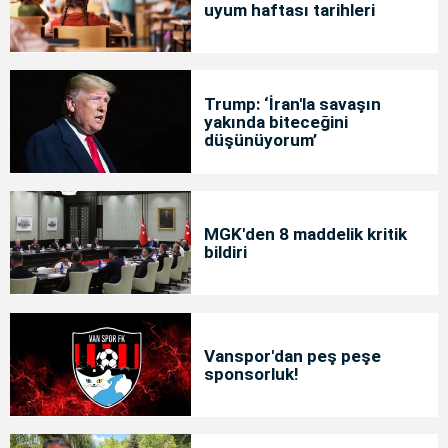
uyum haftası tarihleri
Trump: ‘İran'la savaşın
yakında biteceğini
düşünüyorum’
MGK'den 8 maddelik kritik
bildiri
Vanspor'dan peş peşe
sponsorluk!