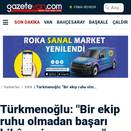
FİRMA REHBERİ
SON DAKİKA
VAN
BAHÇESARAY
BAŞKALE
ÇALDIRA
Haberler
VAN
Türkmenoğlu: "Bir ekip ruhu olmadan başarı hikâyesi yazamayız"
Türkmenoğlu: "Bir ekip
ruhu olmadan başarı