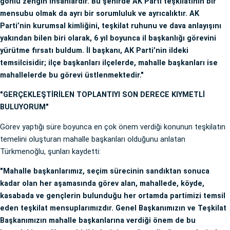
gönlü zengin insanlardır. Bu şehirde AK Parti teşkilatının bir
mensubu olmak da ayrı bir sorumluluk ve ayrıcalıktır. AK
Parti’nin kurumsal kimliğini, teşkilat ruhunu ve dava anlayışını
yakından bilen biri olarak, 6 yıl boyunca il başkanlığı görevini
yürütme fırsatı buldum. İl başkanı, AK Parti’nin ildeki
temsilcisidir; ilçe başkanları ilçelerde, mahalle başkanları ise
mahallelerde bu görevi üstlenmektedir."
"GERÇEKLEŞTİRİLEN TOPLANTIYI SON DERECE KIYMETLİ
BULUYORUM"
Görev yaptığı süre boyunca en çok önem verdiği konunun teşkilatın
temelini oluşturan mahalle başkanları olduğunu anlatan
Türkmenoğlu, şunları kaydetti:
"Mahalle başkanlarımız, seçim sürecinin sandıktan sonuca
kadar olan her aşamasında görev alan, mahallede, köyde,
kasabada ve gençlerin bulunduğu her ortamda partimizi temsil
eden teşkilat mensuplarımızdır. Genel Başkanımızın ve Teşkilat
Başkanımızın mahalle başkanlarına verdiği önem de bu