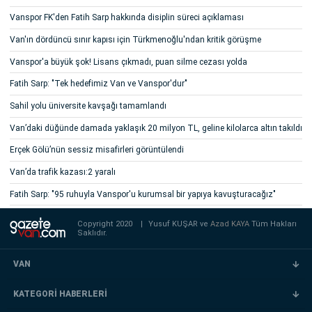
Vanspor FK'den Fatih Sarp hakkında disiplin süreci açıklaması
Van'ın dördüncü sınır kapısı için Türkmenoğlu'ndan kritik görüşme
Vanspor'a büyük şok! Lisans çıkmadı, puan silme cezası yolda
Fatih Sarp: "Tek hedefimiz Van ve Vanspor'dur"
Sahil yolu üniversite kavşağı tamamlandı
Van’daki düğünde damada yaklaşık 20 milyon TL, geline kilolarca altın takıldı
Erçek Gölü’nün sessiz misafirleri görüntülendi
Van’da trafik kazası:2 yaralı
Fatih Sarp: "95 ruhuyla Vanspor'u kurumsal bir yapıya kavuşturacağız"
Copyright 2020
|
Yusuf KUŞAR ve
Azad KAYA
Tüm Hakları
Saklıdır.
VAN
KATEGORİ HABERLERİ