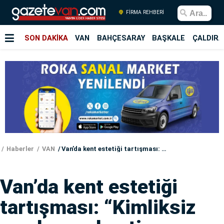
FİRMA REHBERİ
SON DAKİKA
VAN
BAHÇESARAY
BAŞKALE
ÇALDIRA
Haberler
VAN
Van’da kent estetiği tartışması: “Kimliksiz yapılaşma kentin geleceğini gölgeliyor”
Van’da kent estetiği
tartışması: “Kimliksiz