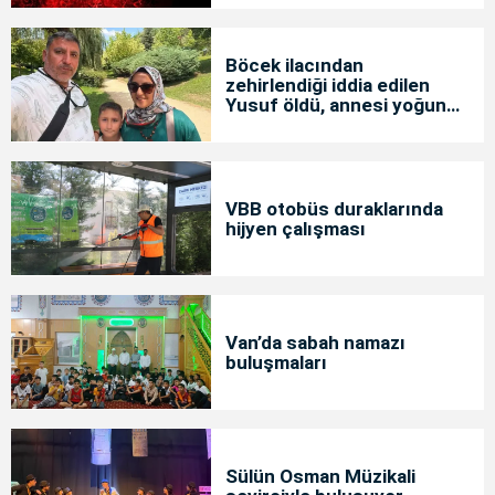
Böcek ilacından
zehirlendiği iddia edilen
Yusuf öldü, annesi yoğun
bakımda
VBB otobüs duraklarında
hijyen çalışması
Van’da sabah namazı
buluşmaları
Sülün Osman Müzikali