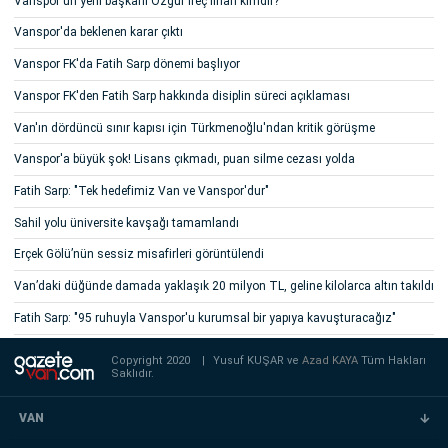
Vanspor'un yeni başkanı Özgür İreç İlhan kimdir?
Vanspor'da beklenen karar çıktı
Vanspor FK'da Fatih Sarp dönemi başlıyor
Vanspor FK'den Fatih Sarp hakkında disiplin süreci açıklaması
Van'ın dördüncü sınır kapısı için Türkmenoğlu'ndan kritik görüşme
Vanspor'a büyük şok! Lisans çıkmadı, puan silme cezası yolda
Fatih Sarp: "Tek hedefimiz Van ve Vanspor'dur"
Sahil yolu üniversite kavşağı tamamlandı
Erçek Gölü’nün sessiz misafirleri görüntülendi
Van’daki düğünde damada yaklaşık 20 milyon TL, geline kilolarca altın takıldı
Fatih Sarp: "95 ruhuyla Vanspor'u kurumsal bir yapıya kavuşturacağız"
Copyright 2020
|
Yusuf KUŞAR ve
Azad KAYA
Tüm Hakları
Saklıdır.
VAN