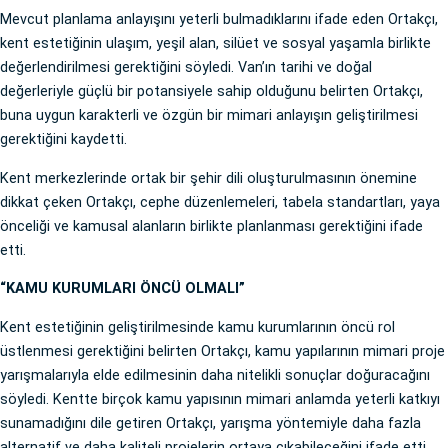
Mevcut planlama anlayışını yeterli bulmadıklarını ifade eden Ortakçı,
kent estetiğinin ulaşım, yeşil alan, silüet ve sosyal yaşamla birlikte
değerlendirilmesi gerektiğini söyledi. Van’ın tarihi ve doğal
değerleriyle güçlü bir potansiyele sahip olduğunu belirten Ortakçı,
buna uygun karakterli ve özgün bir mimari anlayışın geliştirilmesi
gerektiğini kaydetti.
Kent merkezlerinde ortak bir şehir dili oluşturulmasının önemine
dikkat çeken Ortakçı, cephe düzenlemeleri, tabela standartları, yaya
önceliği ve kamusal alanların birlikte planlanması gerektiğini ifade
etti.
“KAMU KURUMLARI ÖNCÜ OLMALI”
Kent estetiğinin geliştirilmesinde kamu kurumlarının öncü rol
üstlenmesi gerektiğini belirten Ortakçı, kamu yapılarının mimari proje
yarışmalarıyla elde edilmesinin daha nitelikli sonuçlar doğuracağını
söyledi. Kentte birçok kamu yapısının mimari anlamda yeterli katkıyı
sunamadığını dile getiren Ortakçı, yarışma yöntemiyle daha fazla
alternatif ve daha kaliteli projelerin ortaya çıkabileceğini ifade etti.