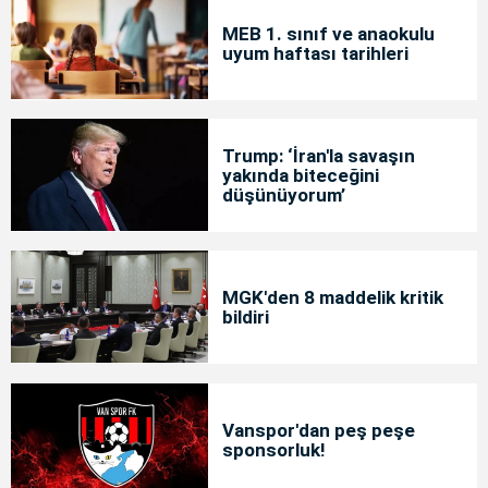
MEB 1. sınıf ve anaokulu
uyum haftası tarihleri
Trump: ‘İran'la savaşın
yakında biteceğini
düşünüyorum’
MGK'den 8 maddelik kritik
bildiri
Vanspor'dan peş peşe
sponsorluk!