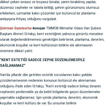
dikkat çeken sıvasız ve boyasız binalar, yarım bırakılmış yapılar,
düzensiz cepheler ve tabela kirliliği, şehrin görünümünü olumsuz
etkilerken, uzmanlar kalıcı çözümler için bütüncül bir planlama
anlayışına ihtiyaç olduğunu vurguladı.
Şehrivan Gazetesi'ne
konuşan
TMMOB Mimarlar Odası Van Şubesi
Başkanı Ahmet Ortakçı, kent estetiğinin yalnızca görüntü meselesi
olarak değerlendirilmemesi gerektiğini belirterek, planlama, denetim,
ekonomik koşullar ve kent kültürünün birlikte ele alınmasının
önemine dikkat çekti.
“KENT ESTETİĞİ SADECE CEPHE DÜZENLEMESİYLE
SAĞLANAMAZ”
Van’da yıllardır dile getirilen estetik sorunlarının kalıcı şekilde
çözülememesinin nedeninin konunun bütüncül ele alınmaması
olduğunu ifade eden Ortakçı, “Kent estetiği sadece birkaç binanın
cephesini yenilemekle ya da belirli bölgelerde geçici düzenlemeler
yapmakla sağlanamaz. İşin içinde planlama, denetim, ekonomik
koşullar ve kent kültürü de var. Bu unsurlar birlikte