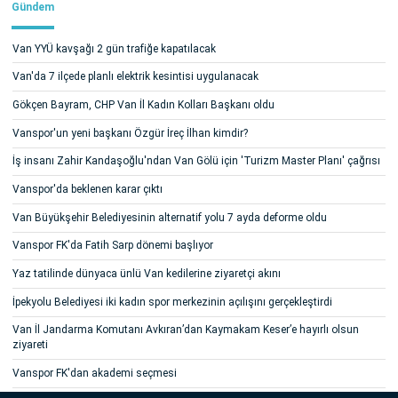
Gündem
Van YYÜ kavşağı 2 gün trafiğe kapatılacak
Van'da 7 ilçede planlı elektrik kesintisi uygulanacak
Gökçen Bayram, CHP Van İl Kadın Kolları Başkanı oldu
Vanspor'un yeni başkanı Özgür İreç İlhan kimdir?
İş insanı Zahir Kandaşoğlu'ndan Van Gölü için 'Turizm Master Planı' çağrısı
Vanspor'da beklenen karar çıktı
Van Büyükşehir Belediyesinin alternatif yolu 7 ayda deforme oldu
Vanspor FK'da Fatih Sarp dönemi başlıyor
Yaz tatilinde dünyaca ünlü Van kedilerine ziyaretçi akını
İpekyolu Belediyesi iki kadın spor merkezinin açılışını gerçekleştirdi
Van İl Jandarma Komutanı Avkıran’dan Kaymakam Keser’e hayırlı olsun
ziyareti
Vanspor FK'dan akademi seçmesi