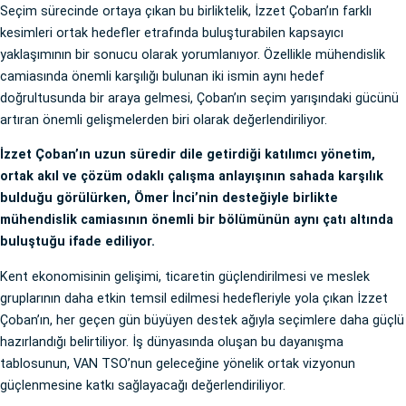
Seçim sürecinde ortaya çıkan bu birliktelik, İzzet Çoban’ın farklı
kesimleri ortak hedefler etrafında buluşturabilen kapsayıcı
yaklaşımının bir sonucu olarak yorumlanıyor. Özellikle mühendislik
camiasında önemli karşılığı bulunan iki ismin aynı hedef
doğrultusunda bir araya gelmesi, Çoban’ın seçim yarışındaki gücünü
artıran önemli gelişmelerden biri olarak değerlendiriliyor.
İzzet Çoban’ın uzun süredir dile getirdiği katılımcı yönetim,
ortak akıl ve çözüm odaklı çalışma anlayışının sahada karşılık
bulduğu görülürken, Ömer İnci’nin desteğiyle birlikte
mühendislik camiasının önemli bir bölümünün aynı çatı altında
buluştuğu ifade ediliyor.
Kent ekonomisinin gelişimi, ticaretin güçlendirilmesi ve meslek
gruplarının daha etkin temsil edilmesi hedefleriyle yola çıkan İzzet
Çoban’ın, her geçen gün büyüyen destek ağıyla seçimlere daha güçlü
hazırlandığı belirtiliyor. İş dünyasında oluşan bu dayanışma
tablosunun, VAN TSO’nun geleceğine yönelik ortak vizyonun
güçlenmesine katkı sağlayacağı değerlendiriliyor.