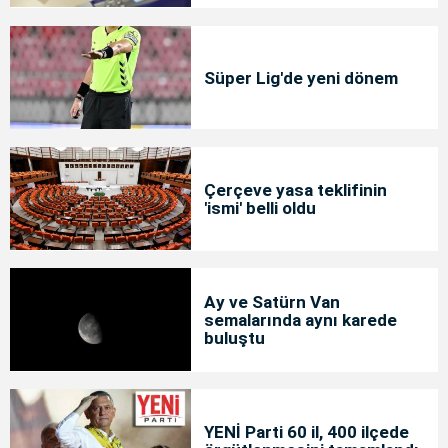
Süper Lig'de yeni dönem
Çerçeve yasa teklifinin
'ismi' belli oldu
Ay ve Satürn Van
semalarında aynı karede
buluştu
YENİ Parti 60 il, 400 ilçede