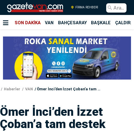
FİRMA REHBERİ
SON DAKİKA
VAN
BAHÇESARAY
BAŞKALE
ÇALDIRA
Haberler
VAN
Ömer İnci’den İzzet Çoban’a tam destek
Ömer İnci’den İzzet
Çoban’a tam destek