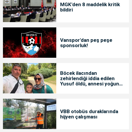
MGK'den 8 maddelik kritik
bildiri
Vanspor'dan peş peşe
sponsorluk!
Böcek ilacından
zehirlendiği iddia edilen
Yusuf öldü, annesi yoğun
bakımda
VBB otobüs duraklarında
hijyen çalışması