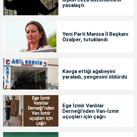
yasalaştı
Yeni Parti Manisa İl Başkanı
Özalper, tutuklandı
Kavga ettiği ağabeyini
yaraladı, yengesini öldürdü
Ege İzmir Vanlılar
Derneği’nden Van-İzmir
uçuşları için çağrı