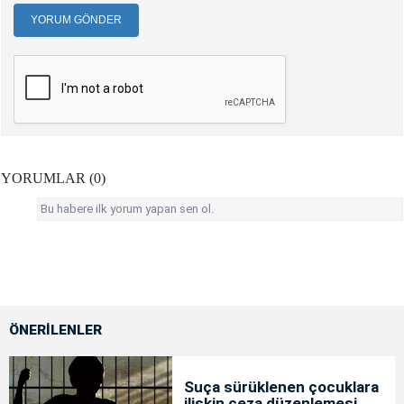
YORUM GÖNDER
YORUMLAR (0)
Bu habere ilk yorum yapan sen ol.
ÖNERİLENLER
Suça sürüklenen çocuklara
ilişkin ceza düzenlemesi