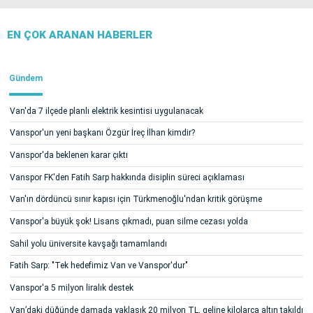
EN ÇOK ARANAN HABERLER
Gündem
Van'da 7 ilçede planlı elektrik kesintisi uygulanacak
Vanspor'un yeni başkanı Özgür İreç İlhan kimdir?
Vanspor'da beklenen karar çıktı
Vanspor FK'den Fatih Sarp hakkında disiplin süreci açıklaması
Van'ın dördüncü sınır kapısı için Türkmenoğlu'ndan kritik görüşme
Vanspor'a büyük şok! Lisans çıkmadı, puan silme cezası yolda
Sahil yolu üniversite kavşağı tamamlandı
Fatih Sarp: "Tek hedefimiz Van ve Vanspor'dur"
Vanspor'a 5 milyon liralık destek
Van’daki düğünde damada yaklaşık 20 milyon TL, geline kilolarca altın takıldı