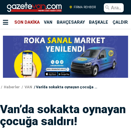
FİRMA REHBERİ
SON DAKİKA
VAN
BAHÇESARAY
BAŞKALE
ÇALDIRA
Haberler
VAN
Van’da sokakta oynayan çocuğa saldırı!
Van’da sokakta oynayan
çocuğa saldırı!