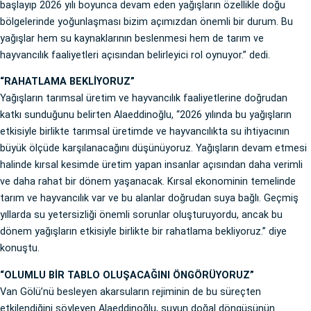
başlayıp 2026 yılı boyunca devam eden yağışların özellikle doğu
bölgelerinde yoğunlaşması bizim açımızdan önemli bir durum. Bu
yağışlar hem su kaynaklarının beslenmesi hem de tarım ve
hayvancılık faaliyetleri açısından belirleyici rol oynuyor.” dedi.
“RAHATLAMA BEKLİYORUZ”
Yağışların tarımsal üretim ve hayvancılık faaliyetlerine doğrudan
katkı sunduğunu belirten Alaeddinoğlu, “2026 yılında bu yağışların
etkisiyle birlikte tarımsal üretimde ve hayvancılıkta su ihtiyacının
büyük ölçüde karşılanacağını düşünüyoruz. Yağışların devam etmesi
halinde kırsal kesimde üretim yapan insanlar açısından daha verimli
ve daha rahat bir dönem yaşanacak. Kırsal ekonominin temelinde
tarım ve hayvancılık var ve bu alanlar doğrudan suya bağlı. Geçmiş
yıllarda su yetersizliği önemli sorunlar oluşturuyordu, ancak bu
dönem yağışların etkisiyle birlikte bir rahatlama bekliyoruz.” diye
konuştu.
“OLUMLU BİR TABLO OLUŞACAĞINI ÖNGÖRÜYORUZ”
Van Gölü’nü besleyen akarsuların rejiminin de bu süreçten
etkilendiğini söyleyen Alaeddinoğlu, suyun doğal döngüsünün