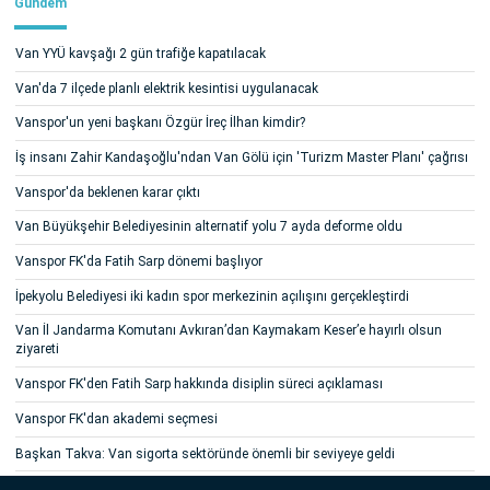
Gündem
Van YYÜ kavşağı 2 gün trafiğe kapatılacak
Van'da 7 ilçede planlı elektrik kesintisi uygulanacak
Vanspor'un yeni başkanı Özgür İreç İlhan kimdir?
İş insanı Zahir Kandaşoğlu'ndan Van Gölü için 'Turizm Master Planı' çağrısı
Vanspor'da beklenen karar çıktı
Van Büyükşehir Belediyesinin alternatif yolu 7 ayda deforme oldu
Vanspor FK'da Fatih Sarp dönemi başlıyor
İpekyolu Belediyesi iki kadın spor merkezinin açılışını gerçekleştirdi
Van İl Jandarma Komutanı Avkıran’dan Kaymakam Keser’e hayırlı olsun
ziyareti
Vanspor FK'den Fatih Sarp hakkında disiplin süreci açıklaması
Vanspor FK'dan akademi seçmesi
Başkan Takva: Van sigorta sektöründe önemli bir seviyeye geldi