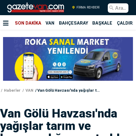
FİRMA REHBERİ
SON DAKİKA
VAN
BAHÇESARAY
BAŞKALE
ÇALDIRA
Haberler
VAN
Van Gölü Havzası'nda yağışlar tarım ve hayvancılığa umut oldu
Van Gölü Havzası'nda
yağışlar tarım ve