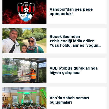
Vanspor'dan peş peşe
sponsorluk!
Böcek ilacından
zehirlendiği iddia edilen
Yusuf öldü, annesi yoğun
bakımda
VBB otobüs duraklarında
hijyen çalışması
Van’da sabah namazı
buluşmaları