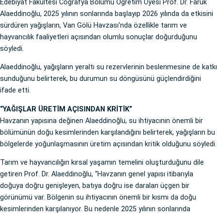
Edebiyat Fakültesi Coğrafya Bölümü Öğretim Üyesi Prof. Dr. Faruk
Alaeddinoğlu, 2025 yılının sonlarında başlayıp 2026 yılında da etkisini
sürdüren yağışların, Van Gölü Havzası’nda özellikle tarım ve
hayvancılık faaliyetleri açısından olumlu sonuçlar doğurduğunu
söyledi.
Alaeddinoğlu, yağışların yeraltı su rezervlerinin beslenmesine de katkı
sunduğunu belirterek, bu durumun su döngüsünü güçlendirdiğini
ifade etti.
“YAĞIŞLAR ÜRETİM AÇISINDAN KRİTİK”
Havzanın yapısına değinen Alaeddinoğlu, su ihtiyacının önemli bir
bölümünün doğu kesimlerinden karşılandığını belirterek, yağışların bu
bölgelerde yoğunlaşmasının üretim açısından kritik olduğunu söyledi.
Tarım ve hayvancılığın kırsal yaşamın temelini oluşturduğunu dile
getiren Prof. Dr. Alaeddinoğlu, “Havzanın genel yapısı itibarıyla
doğuya doğru genişleyen, batıya doğru ise daralan üçgen bir
görünümü var. Bölgenin su ihtiyacının önemli bir kısmı da doğu
kesimlerinden karşılanıyor. Bu nedenle 2025 yılının sonlarında