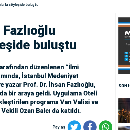
ılarla söyleşide buluştu
n Fazlıoğlu
leşide buluştu
arafından düzenlenen “İlmi
mında, İstanbul Medeniyet
e yazar Prof. Dr. İhsan Fazlıoğlu,
SON 
da bir araya geldi. Uygulama Oteli
eştirilen programa Van Valisi ve
ekili Ozan Balcı da katıldı.
Paylaş