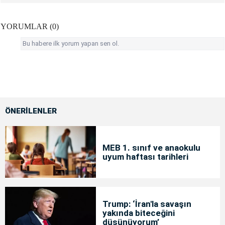
YORUMLAR (0)
Bu habere ilk yorum yapan sen ol.
ÖNERİLENLER
MEB 1. sınıf ve anaokulu
uyum haftası tarihleri
Trump: ‘İran'la savaşın
yakında biteceğini
düşünüyorum’