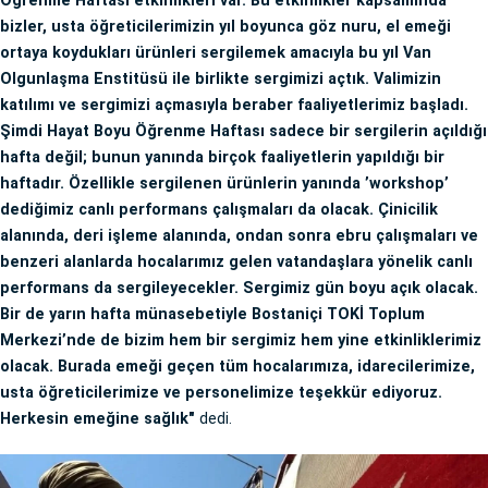
Öğrenme Haftası etkinlikleri var. Bu etkinlikler kapsamında
bizler, usta öğreticilerimizin yıl boyunca göz nuru, el emeği
ortaya koydukları ürünleri sergilemek amacıyla bu yıl Van
Olgunlaşma Enstitüsü ile birlikte sergimizi açtık. Valimizin
katılımı ve sergimizi açmasıyla beraber faaliyetlerimiz başladı.
Şimdi Hayat Boyu Öğrenme Haftası sadece bir sergilerin açıldığı
hafta değil; bunun yanında birçok faaliyetlerin yapıldığı bir
haftadır. Özellikle sergilenen ürünlerin yanında ’workshop’
dediğimiz canlı performans çalışmaları da olacak. Çinicilik
alanında, deri işleme alanında, ondan sonra ebru çalışmaları ve
benzeri alanlarda hocalarımız gelen vatandaşlara yönelik canlı
performans da sergileyecekler. Sergimiz gün boyu açık olacak.
Bir de yarın hafta münasebetiyle Bostaniçi TOKİ Toplum
Merkezi’nde de bizim hem bir sergimiz hem yine etkinliklerimiz
olacak. Burada emeği geçen tüm hocalarımıza, idarecilerimize,
usta öğreticilerimize ve personelimize teşekkür ediyoruz.
Herkesin emeğine sağlık"
dedi.