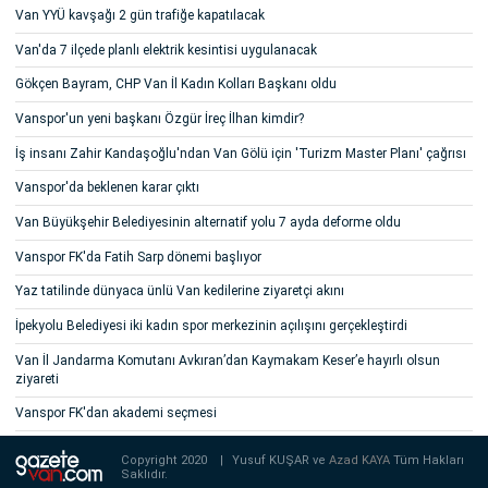
Van YYÜ kavşağı 2 gün trafiğe kapatılacak
Van'da 7 ilçede planlı elektrik kesintisi uygulanacak
Gökçen Bayram, CHP Van İl Kadın Kolları Başkanı oldu
Vanspor'un yeni başkanı Özgür İreç İlhan kimdir?
İş insanı Zahir Kandaşoğlu'ndan Van Gölü için 'Turizm Master Planı' çağrısı
Vanspor'da beklenen karar çıktı
Van Büyükşehir Belediyesinin alternatif yolu 7 ayda deforme oldu
Vanspor FK'da Fatih Sarp dönemi başlıyor
Yaz tatilinde dünyaca ünlü Van kedilerine ziyaretçi akını
İpekyolu Belediyesi iki kadın spor merkezinin açılışını gerçekleştirdi
Van İl Jandarma Komutanı Avkıran’dan Kaymakam Keser’e hayırlı olsun
ziyareti
Vanspor FK'dan akademi seçmesi
Copyright 2020
|
Yusuf KUŞAR ve
Azad KAYA
Tüm Hakları
Saklıdır.