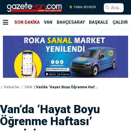
FİRMA REHBERİ
SON DAKİKA
VAN
BAHÇESARAY
BAŞKALE
ÇALDIRA
Haberler
VAN
Van’da ‘Hayat Boyu Öğrenme Haftası’ sergisi
Van’da ‘Hayat Boyu
Öğrenme Haftası’