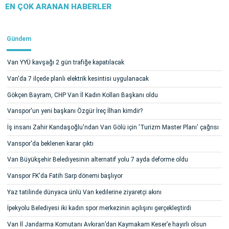
EN ÇOK ARANAN HABERLER
Gündem
Van YYÜ kavşağı 2 gün trafiğe kapatılacak
Van'da 7 ilçede planlı elektrik kesintisi uygulanacak
Gökçen Bayram, CHP Van İl Kadın Kolları Başkanı oldu
Vanspor'un yeni başkanı Özgür İreç İlhan kimdir?
İş insanı Zahir Kandaşoğlu'ndan Van Gölü için 'Turizm Master Planı' çağrısı
Vanspor'da beklenen karar çıktı
Van Büyükşehir Belediyesinin alternatif yolu 7 ayda deforme oldu
Vanspor FK'da Fatih Sarp dönemi başlıyor
Yaz tatilinde dünyaca ünlü Van kedilerine ziyaretçi akını
İpekyolu Belediyesi iki kadın spor merkezinin açılışını gerçekleştirdi
Van İl Jandarma Komutanı Avkıran’dan Kaymakam Keser’e hayırlı olsun