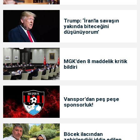
Trump: ‘İran'la savaşın
yakında biteceğini
düşünüyorum’
MGK'den 8 maddelik kritik
bildiri
Vanspor'dan peş peşe
sponsorluk!
Böcek ilacından
zehirlendiği iddia edilen