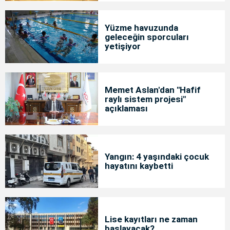
Yüzme havuzunda
geleceğin sporcuları
yetişiyor
Memet Aslan'dan "Hafif
raylı sistem projesi"
açıklaması
Yangın: 4 yaşındaki çocuk
hayatını kaybetti
Lise kayıtları ne zaman
başlayacak?