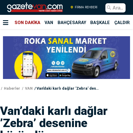
FİRMA REHBERİ
SON DAKİKA
VAN
BAHÇESARAY
BAŞKALE
ÇALDIRA
Haberler
VAN
Van’daki karlı dağlar ’Zebra’ desenine büründü
Van’daki karlı dağlar
’Zebra’ desenine