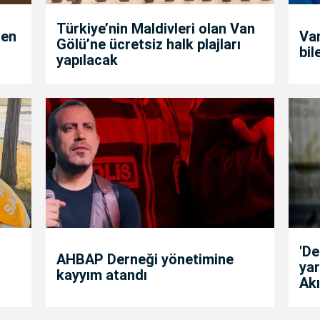
Türkiye’nin Maldivleri olan Van
den
Van
Gölü’ne ücretsiz halk plajları
bil
yapılacak
'D
AHBAP Derneği yönetimine
yar
kayyım atandı
Akı