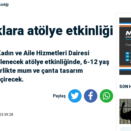
nliği
ara atölye etkinliği
dın ve Aile Hizmetleri Dairesi
lenecek atölye etkinliğinde, 6-12 yaş
irlikte mum ve çanta tasarım
eçirecek.
SON 
Paylaş
23:39:28