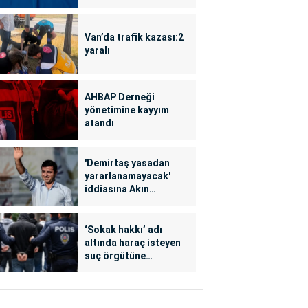
Van’da trafik kazası:2
yaralı
AHBAP Derneği
yönetimine kayyım
atandı
'Demirtaş yasadan
yararlanamayacak'
iddiasına Akın
Gürlek'ten yalanlama
‘Sokak hakkı’ adı
altında haraç isteyen
suç örgütüne
operasyon: 24
tutuklama