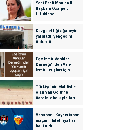
Yeni Parti Manisa İl
Başkanı Özalper,
tutuklandı
Kavga ettiği ağabeyini
yaraladı, yengesini
öldürdü
Ege İzmir Vanlılar
Derneği’nden Van-
İzmir uçuşları için
çağrı
Türkiye’nin Maldivleri
olan Van Gölü’ne
ücretsiz halk plajları
yapılacak
Vanspor - Kayserispor
maçının bilet fiyatları
belli oldu