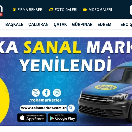
FİRMA REHBERİ
FOTO GALERİ
VİDEO GALERİ
Y
BAŞKALE
ÇALDIRAN
ÇATAK
GÜRPINAR
EDREMİT
ERCİ