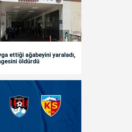
ga ettiği ağabeyini yaraladı,
gesini öldürdü