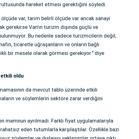
ultusunda hareket etmesi gerektiğini söyledi.
 ölçüde var, tarım belirli ölçüde var ancak sanayi
k gerekirse Van’ın turizm dışında güçlü ve
 bulunmuyor. Bu nedenle sadece turizmcilerin değil;
esnafın, ticaretle uğraşanların ve onların bağlı
kli bir mesele olarak görmesi gerekiyor." diye
etkili oldu
lmamasının da mevcut tablo üzerinde etkili
ların ve söylemlerin sektöre zarar verdiğini
ntten memnun ayrılmadı. Farklı fiyat uygulamalarıyla
rahatsız eden tutumlarla karşılaştılar. Özellikle bazı
msuz söylemler ve dışlayıcı yaklaşımlar ortaya çıktı.