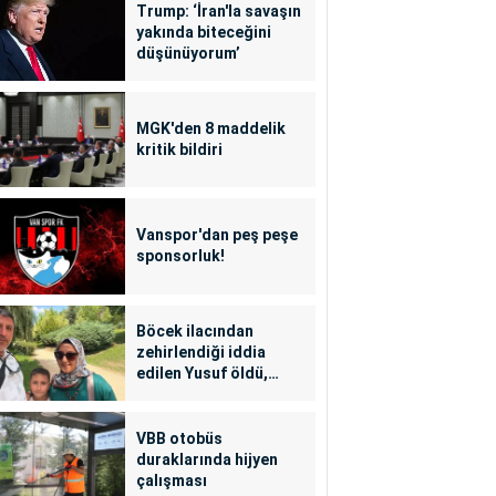
Trump: ‘İran'la savaşın
yakında biteceğini
düşünüyorum’
MGK'den 8 maddelik
kritik bildiri
Vanspor'dan peş peşe
sponsorluk!
Böcek ilacından
zehirlendiği iddia
edilen Yusuf öldü,
annesi yoğun bakımda
VBB otobüs
duraklarında hijyen
çalışması