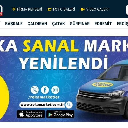
FİRMA REHBERİ
FOTO GALERİ
VİDEO GALERİ
Y
BAŞKALE
ÇALDIRAN
ÇATAK
GÜRPINAR
EDREMİT
ERCİ