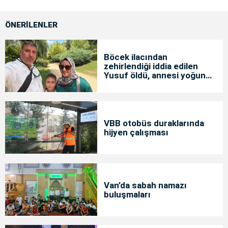
ÖNERİLENLER
Böcek ilacından
zehirlendiği iddia edilen
Yusuf öldü, annesi yoğun
bakımda
VBB otobüs duraklarında
hijyen çalışması
Van’da sabah namazı
buluşmaları