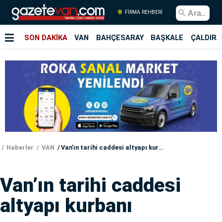
FİRMA REHBERİ
SON DAKİKA
VAN
BAHÇESARAY
BAŞKALE
ÇALDIRA
Haberler
VAN
Van’ın tarihi caddesi altyapı kurbanı
Van’ın tarihi caddesi
altyapı kurbanı