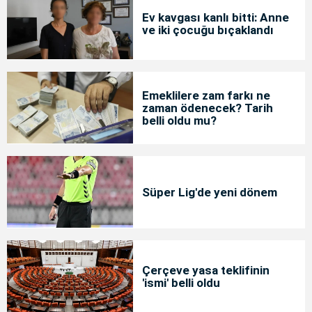
Ev kavgası kanlı bitti: Anne
ve iki çocuğu bıçaklandı
Emeklilere zam farkı ne
zaman ödenecek? Tarih
belli oldu mu?
Süper Lig'de yeni dönem
Çerçeve yasa teklifinin
'ismi' belli oldu