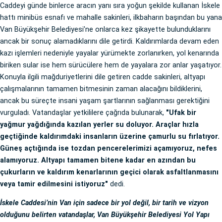
Caddeyi günde binlerce aracın yanı sıra yoğun şekilde kullanan İskele
hattı minibüs esnafı ve mahalle sakinleri, ilkbaharın başından bu yana
Van Büyükşehir Belediyesi’ne onlarca kez şikayette bulunduklarını
ancak bir sonuç alamadıklarını dile getirdi. Kaldırımlarda devam eden
kazı işlemleri nedeniyle yayalar yürümekte zorlanırken, yol kenarında
biriken sular ise hem sürücülere hem de yayalara zor anlar yaşatıyor.
Konuyla ilgili mağduriyetlerini dile getiren cadde sakinleri, altyapı
çalışmalarının tamamen bitmesinin zaman alacağını bildiklerini,
ancak bu süreçte insani yaşam şartlarının sağlanması gerektiğini
vurguladı. Vatandaşlar yetkililere çağrıda bulunarak,
"Ufak bir
yağmur yağdığında kazılan yerler su doluyor. Araçlar hızla
geçtiğinde kaldırımdaki insanların üzerine çamurlu su fırlatıyor.
Güneş açtığında ise tozdan pencerelerimizi açamıyoruz, nefes
alamıyoruz. Altyapı tamamen bitene kadar en azından bu
çukurların ve kaldırım kenarlarının geçici olarak asfaltlanmasını
veya tamir edilmesini istiyoruz"
dedi.
İskele Caddesi’nin Van için sadece bir yol değil, bir tarih ve vizyon
olduğunu belirten vatandaşlar, Van Büyükşehir Belediyesi Yol Yapı