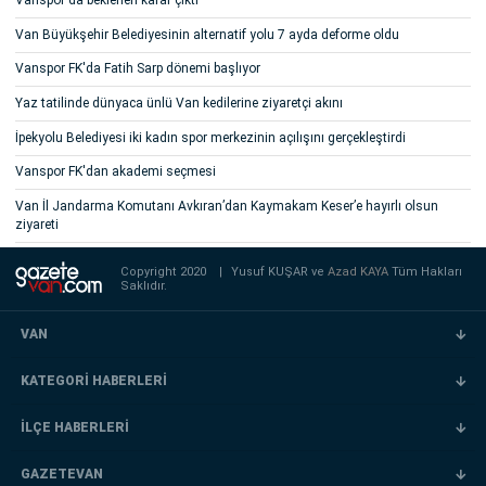
Vanspor'da beklenen karar çıktı
Van Büyükşehir Belediyesinin alternatif yolu 7 ayda deforme oldu
Vanspor FK'da Fatih Sarp dönemi başlıyor
Yaz tatilinde dünyaca ünlü Van kedilerine ziyaretçi akını
İpekyolu Belediyesi iki kadın spor merkezinin açılışını gerçekleştirdi
Vanspor FK'dan akademi seçmesi
Van İl Jandarma Komutanı Avkıran’dan Kaymakam Keser’e hayırlı olsun
ziyareti
Copyright 2020
|
Yusuf KUŞAR ve
Azad KAYA
Tüm Hakları
Saklıdır.
VAN
KATEGORİ HABERLERİ
İLÇE HABERLERİ
GAZETEVAN