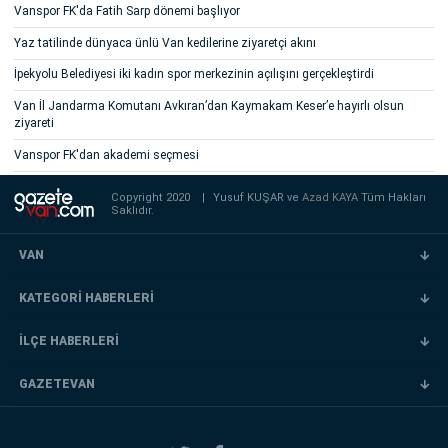
Vanspor FK'da Fatih Sarp dönemi başlıyor
Yaz tatilinde dünyaca ünlü Van kedilerine ziyaretçi akını
İpekyolu Belediyesi iki kadın spor merkezinin açılışını gerçekleştirdi
Van İl Jandarma Komutanı Avkıran’dan Kaymakam Keser’e hayırlı olsun
ziyareti
Vanspor FK'dan akademi seçmesi
Copyright 2020
|
Yusuf KUŞAR ve
Azad KAYA
Tüm Hakları
Saklıdır.
VAN
KATEGORİ HABERLERİ
İLÇE HABERLERİ
GAZETEVAN