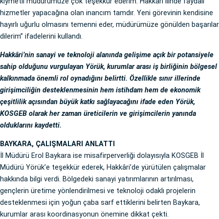
kıymetli müdürümüze çok teşekkür ederim. Hakkâri ilinde faydalı
hizmetler yapacağına olan inancım tamdır. Yeni görevinin kendisine
hayırlı uğurlu olmasını temenni eder, müdürümüze gönülden başarılar
dilerim” ifadelerini kullandı.
Hakkâri’nin sanayi ve teknoloji alanında gelişime açık bir potansiyele
sahip olduğunu vurgulayan Yörük, kurumlar arası iş birliğinin bölgesel
kalkınmada önemli rol oynadığını belirtti. Özellikle sınır illerinde
girişimciliğin desteklenmesinin hem istihdam hem de ekonomik
çeşitlilik açısından büyük katkı sağlayacağını ifade eden Yörük,
KOSGEB olarak her zaman üreticilerin ve girişimcilerin yanında
olduklarını kaydetti.
BAYKARA, ÇALIŞMALARI ANLATTI
İl Müdürü Erol Baykara ise misafirperverliği dolayısıyla KOSGEB İl
Müdürü Yörük’e teşekkür ederek, Hakkâri’de yürütülen çalışmalar
hakkında bilgi verdi. Bölgedeki sanayi yatırımlarının artırılması,
gençlerin üretime yönlendirilmesi ve teknoloji odaklı projelerin
desteklenmesi için yoğun çaba sarf ettiklerini belirten Baykara,
kurumlar arası koordinasyonun önemine dikkat çekti.