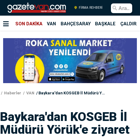
FİRMA REHBERİ
SON DAKİKA
VAN
BAHÇESARAY
BAŞKALE
ÇALDIRA
Haberler
VAN
Baykara'dan KOSGEB İl Müdürü Yörük'e ziyaret
Baykara'dan KOSGEB İl
Müdürü Yörük'e ziyaret