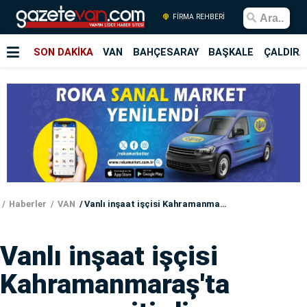
FİRMA REHBERİ
SON DAKİKA
VAN
BAHÇESARAY
BAŞKALE
ÇALDIRA
Haberler
VAN
Vanlı inşaat işçisi Kahramanmaraş'ta yaşamını yitirdi
Vanlı inşaat işçisi
Kahramanmaraş'ta