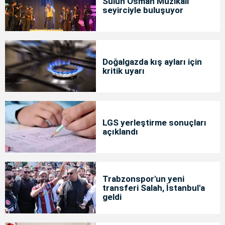
Sülün Osman Müzikali
seyirciyle buluşuyor
Doğalgazda kış ayları için
kritik uyarı
LGS yerleştirme sonuçları
açıklandı
Trabzonspor'un yeni
transferi Salah, İstanbul'a
geldi