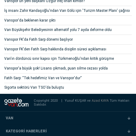
Vanspor'un yeni başkanı Özgür İreç İlhan kimdir?
İş insanı Zahir Kandaşoğlu'ndan Van Gölü için 'Turizm Master Planı' çağrısı
Vanspor'da beklenen karar çıktı
Van Büyükşehir Belediyesinin alternatif yolu 7 ayda deforme oldu
Vanspor FK'da Fatih Sarp dönemi başlıyor
Vanspor FK'den Fatih Sarp hakkında disiplin süreci açıklaması
Van'ın dördüncü sınır kapısı için Türkmenoğlu'ndan kritik görüşme
Vanspor'a büyük şok! Lisans çıkmadı, puan silme cezası yolda
Fatih Sarp: "Tek hedefimiz Van ve Vanspor'dur"
Sigorta sektörü Van TSO'da buluştu
Copyright 2020
|
Yusuf KUŞAR ve
Azad KAYA
Tüm Hakları
Saklıdır.
VAN
KATEGORİ HABERLERİ