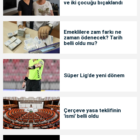
ve iki çocuğu bıçaklandı
Emeklilere zam farkı ne
zaman ödenecek? Tarih
belli oldu mu?
Süper Lig'de yeni dönem
Çerçeve yasa teklifinin
'ismi' belli oldu