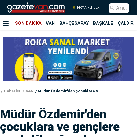
FİRMA REHBERİ
SON DAKİKA
VAN
BAHÇESARAY
BAŞKALE
ÇALDIRA
Haberler
VAN
Müdür Özdemir'den çocuklara ve gençlere ara tatil çağrısı!
Müdür Özdemir'den
çocuklara ve gençlere