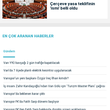
Çerçeve yasa teklifinin
'ismi' belli oldu
EN ÇOK ARANAN HABERLER
Gündem
Van YYÜ kavşağı 2 gün trafiğe kapatılacak
Van'da 7 ilçede planlı elektrik kesintisi uygulanacak
Vanspor'un yeni başkanı Özgür İreç İlhan kimdir?
İş insanı Zahir Kandaşoğlu'ndan Van Gölü için 'Turizm Master Planı' çağrısı
Vanspor'da beklenen karar çıktı
Vanspor FK'da Fatih Sarp dönemi başlıyor
Vanspor FK'den Fatih Sarp hakkında disiplin süreci açıklaması