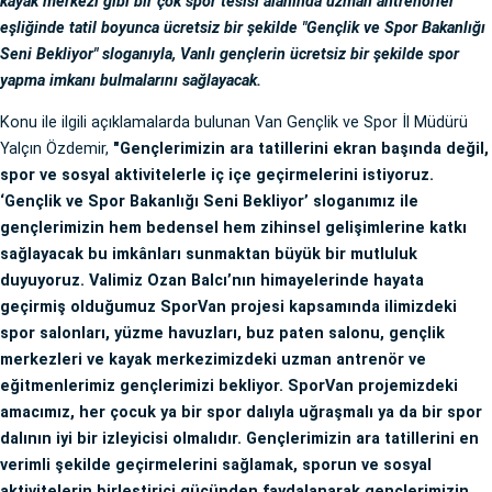
kayak merkezi gibi bir çok spor tesisi alanında uzman antrenörler
eşliğinde tatil boyunca ücretsiz bir şekilde "Gençlik ve Spor Bakanlığı
Seni Bekliyor" sloganıyla, Vanlı gençlerin ücretsiz bir şekilde spor
yapma imkanı bulmalarını sağlayacak.
Konu ile ilgili açıklamalarda bulunan Van Gençlik ve Spor İl Müdürü
Yalçın Özdemir,
"Gençlerimizin ara tatillerini ekran başında değil,
spor ve sosyal aktivitelerle iç içe geçirmelerini istiyoruz.
‘Gençlik ve Spor Bakanlığı Seni Bekliyor’ sloganımız ile
gençlerimizin hem bedensel hem zihinsel gelişimlerine katkı
sağlayacak bu imkânları sunmaktan büyük bir mutluluk
duyuyoruz. Valimiz Ozan Balcı’nın himayelerinde hayata
geçirmiş olduğumuz SporVan projesi kapsamında ilimizdeki
spor salonları, yüzme havuzları, buz paten salonu, gençlik
merkezleri ve kayak merkezimizdeki uzman antrenör ve
eğitmenlerimiz gençlerimizi bekliyor. SporVan projemizdeki
amacımız, her çocuk ya bir spor dalıyla uğraşmalı ya da bir spor
dalının iyi bir izleyicisi olmalıdır. Gençlerimizin ara tatillerini en
verimli şekilde geçirmelerini sağlamak, sporun ve sosyal
aktivitelerin birleştirici gücünden faydalanarak gençlerimizin