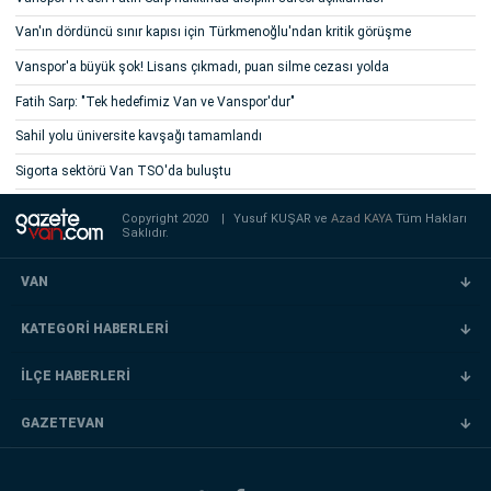
Van'ın dördüncü sınır kapısı için Türkmenoğlu'ndan kritik görüşme
Vanspor'a büyük şok! Lisans çıkmadı, puan silme cezası yolda
Fatih Sarp: "Tek hedefimiz Van ve Vanspor'dur"
Sahil yolu üniversite kavşağı tamamlandı
Sigorta sektörü Van TSO'da buluştu
Copyright 2020
|
Yusuf KUŞAR ve
Azad KAYA
Tüm Hakları
Saklıdır.
VAN
KATEGORİ HABERLERİ
İLÇE HABERLERİ
GAZETEVAN