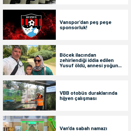
Vanspor'dan peş peşe
sponsorluk!
Böcek ilacından
zehirlendiği iddia edilen
Yusuf öldü, annesi yoğun
bakımda
VBB otobüs duraklarında
hijyen çalışması
Van’da sabah namazı