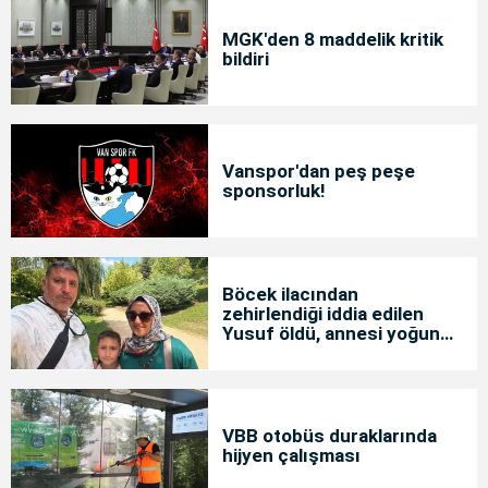
MGK'den 8 maddelik kritik
bildiri
Vanspor'dan peş peşe
sponsorluk!
Böcek ilacından
zehirlendiği iddia edilen
Yusuf öldü, annesi yoğun
bakımda
VBB otobüs duraklarında
hijyen çalışması