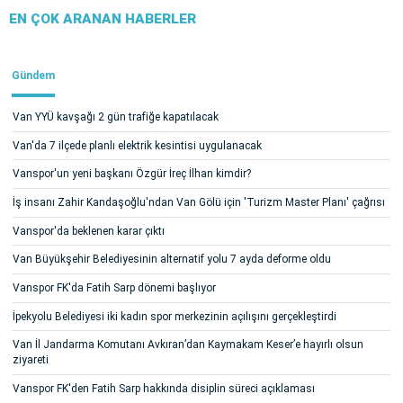
EN ÇOK ARANAN HABERLER
Gündem
Van YYÜ kavşağı 2 gün trafiğe kapatılacak
Van'da 7 ilçede planlı elektrik kesintisi uygulanacak
Vanspor'un yeni başkanı Özgür İreç İlhan kimdir?
İş insanı Zahir Kandaşoğlu'ndan Van Gölü için 'Turizm Master Planı' çağrısı
Vanspor'da beklenen karar çıktı
Van Büyükşehir Belediyesinin alternatif yolu 7 ayda deforme oldu
Vanspor FK'da Fatih Sarp dönemi başlıyor
İpekyolu Belediyesi iki kadın spor merkezinin açılışını gerçekleştirdi
Van İl Jandarma Komutanı Avkıran’dan Kaymakam Keser’e hayırlı olsun
ziyareti
Vanspor FK'den Fatih Sarp hakkında disiplin süreci açıklaması