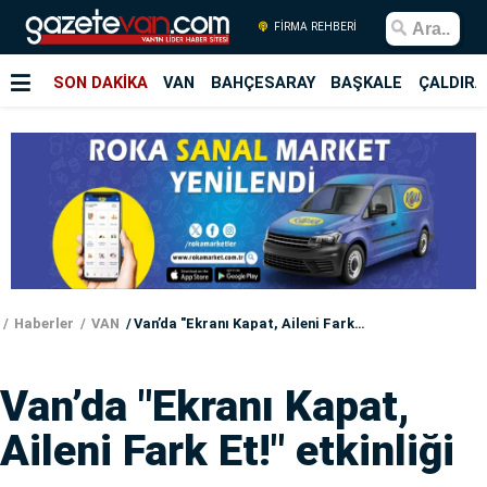
FİRMA REHBERİ
SON DAKİKA
VAN
BAHÇESARAY
BAŞKALE
ÇALDIRA
Haberler
VAN
Van’da "Ekranı Kapat, Aileni Fark Et!" etkinliği
Van’da "Ekranı Kapat,
Aileni Fark Et!" etkinliği