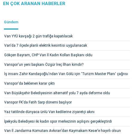
EN ÇOK ARANAN HABERLER
Gündem
Van YYÜ kavşağı 2 gün trafiğe kapatılacak
Van'da 7 ilçede planlı elektrik kesintisi uygulanacak
Gökçen Bayram, CHP Van İl Kadın Kolları Başkanı oldu
Vanspor'un yeni başkanı Özgür İreç İlhan kimdir?
İş insanı Zahir Kandaşoğlu'ndan Van Gölü için 'Turizm Master Planı' çağrısı
Vanspor'da beklenen karar çıktı
Van Büyükşehir Belediyesinin alternatif yolu 7 ayda deforme oldu
Vanspor FK'da Fatih Sarp dönemi başlıyor
Yaz tatilinde dünyaca ünlü Van kedilerine ziyaretçi akını
İpekyolu Belediyesi iki kadın spor merkezinin açılışını gerçekleştirdi
Van İl Jandarma Komutanı Avkıran’dan Kaymakam Keser’e hayırlı olsun