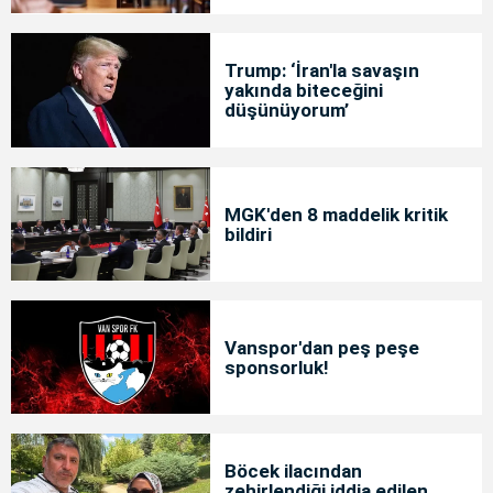
Trump: ‘İran'la savaşın
yakında biteceğini
düşünüyorum’
MGK'den 8 maddelik kritik
bildiri
Vanspor'dan peş peşe
sponsorluk!
Böcek ilacından
zehirlendiği iddia edilen