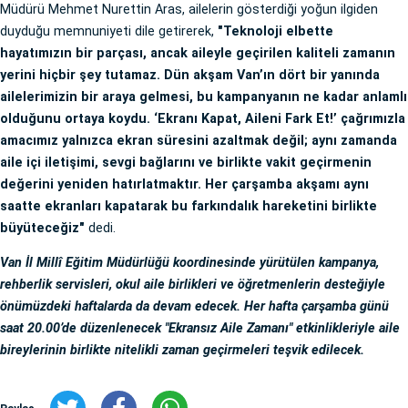
Müdürü Mehmet Nurettin Aras, ailelerin gösterdiği yoğun ilgiden
duyduğu memnuniyeti dile getirerek,
"Teknoloji elbette
hayatımızın bir parçası, ancak aileyle geçirilen kaliteli zamanın
yerini hiçbir şey tutamaz. Dün akşam Van’ın dört bir yanında
ailelerimizin bir araya gelmesi, bu kampanyanın ne kadar anlamlı
olduğunu ortaya koydu. ‘Ekranı Kapat, Aileni Fark Et!’ çağrımızla
amacımız yalnızca ekran süresini azaltmak değil; aynı zamanda
aile içi iletişimi, sevgi bağlarını ve birlikte vakit geçirmenin
değerini yeniden hatırlatmaktır. Her çarşamba akşamı aynı
saatte ekranları kapatarak bu farkındalık hareketini birlikte
büyüteceğiz"
dedi.
Van İl Millî Eğitim Müdürlüğü koordinesinde yürütülen kampanya,
rehberlik servisleri, okul aile birlikleri ve öğretmenlerin desteğiyle
önümüzdeki haftalarda da devam edecek. Her hafta çarşamba günü
saat 20.00’de düzenlenecek "Ekransız Aile Zamanı" etkinlikleriyle aile
bireylerinin birlikte nitelikli zaman geçirmeleri teşvik edilecek.