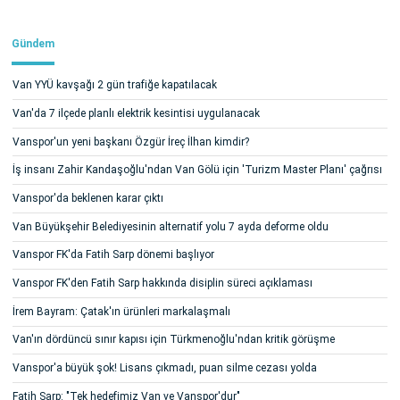
Gündem
Van YYÜ kavşağı 2 gün trafiğe kapatılacak
Van'da 7 ilçede planlı elektrik kesintisi uygulanacak
Vanspor'un yeni başkanı Özgür İreç İlhan kimdir?
İş insanı Zahir Kandaşoğlu'ndan Van Gölü için 'Turizm Master Planı' çağrısı
Vanspor'da beklenen karar çıktı
Van Büyükşehir Belediyesinin alternatif yolu 7 ayda deforme oldu
Vanspor FK'da Fatih Sarp dönemi başlıyor
Vanspor FK'den Fatih Sarp hakkında disiplin süreci açıklaması
İrem Bayram: Çatak'ın ürünleri markalaşmalı
Van'ın dördüncü sınır kapısı için Türkmenoğlu'ndan kritik görüşme
Vanspor'a büyük şok! Lisans çıkmadı, puan silme cezası yolda
Fatih Sarp: "Tek hedefimiz Van ve Vanspor'dur"