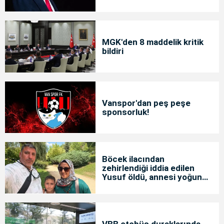
MGK'den 8 maddelik kritik
bildiri
Vanspor'dan peş peşe
sponsorluk!
Böcek ilacından
zehirlendiği iddia edilen
Yusuf öldü, annesi yoğun
bakımda
VBB otobüs duraklarında